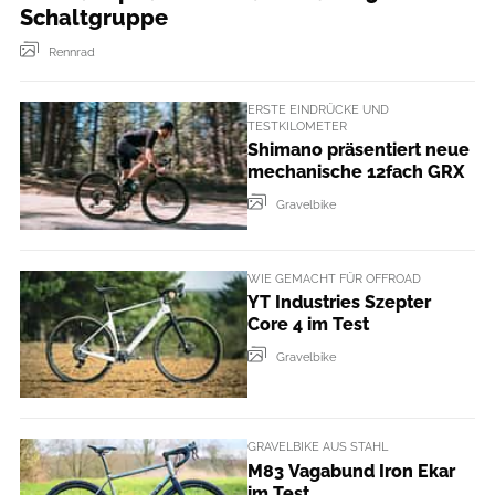
Schaltgruppe
Rennrad
ERSTE EINDRÜCKE UND
TESTKILOMETER
Shimano präsentiert neue
mechanische 12fach GRX
Gravelbike
WIE GEMACHT FÜR OFFROAD
YT Industries Szepter
Core 4 im Test
Gravelbike
GRAVELBIKE AUS STAHL
M83 Vagabund Iron Ekar
im Test