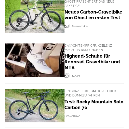
GHOST PRÄSENTIERT DAS NEUE
ASKET CF
Neues Carbon-Gravelbike
von Ghost im ersten Test
Gravelbike
CANYON TEMPR CFR: KOBLENZ
MACHT IN RADSCHUHEN
Highend-Schuhe für
Rennrad, Gravelbike und
MTB
News
EIN GRAVELBIKE, UM DURCH DICK
UND DÜNN ZU FAHREN
Test: Rocky Mountain Solo
Carbon 70
Gravelbike