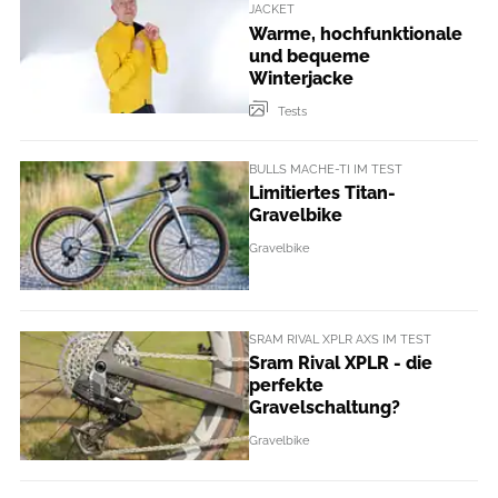
JACKET
Warme, hochfunktionale
und bequeme
Winterjacke
Tests
BULLS MACHE-TI IM TEST
Limitiertes Titan-
Gravelbike
Gravelbike
SRAM RIVAL XPLR AXS IM TEST
Sram Rival XPLR - die
perfekte
Gravelschaltung?
Gravelbike