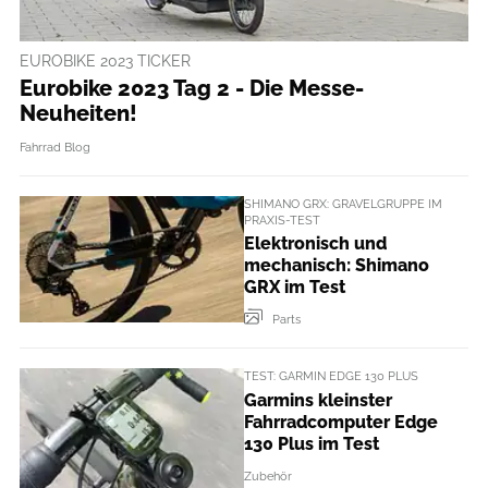
EUROBIKE 2023 TICKER
Eurobike 2023 Tag 2 - Die Messe-
Neuheiten!
Fahrrad Blog
SHIMANO GRX: GRAVELGRUPPE IM
PRAXIS-TEST
Elektronisch und
mechanisch: Shimano
GRX im Test
Parts
TEST: GARMIN EDGE 130 PLUS
Garmins kleinster
Fahrradcomputer Edge
130 Plus im Test
Zubehör