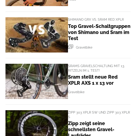
SHIMANO GRX VS. SRAM RED XPLR
Top Gravel-Schaltgruppen
von Shimano und Sram im
Test
Gravelbike
SRAMS GRAVELSCHALTUNG MIT 13.
RITZELN IM 1. TEST!
Sram stellt neue Red
XPLR AXS 1 x 13 vor
Gravelbike
ZIPP 303 XPLR SW UND ZIPP 303 XPLR
S​
Zipp zeigt seine
schnellsten Gravel-
Laufräder