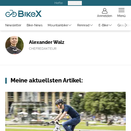
Hefte
Produkte
Anmelden
Menü
Newsletter
Bike-News
Mountainbike
Rennrad
E-Bike
Gravelbi
Alexander Walz
CHEFREDAKTEUR
Meine aktuellsten Artikel: