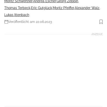
Moritz Schwertner
,
Andrea Escher
,
Georg Zeppin
,
Thomas Terbeck
,
Eric Gutglück
,
Moritz Pfeiffer
,
Alexander Walz
,
Lukas Ittenbach
Veröffentlicht am 22.06.2023
Foto: pd-f.de I Frank Baumhammel
ANZEIGE