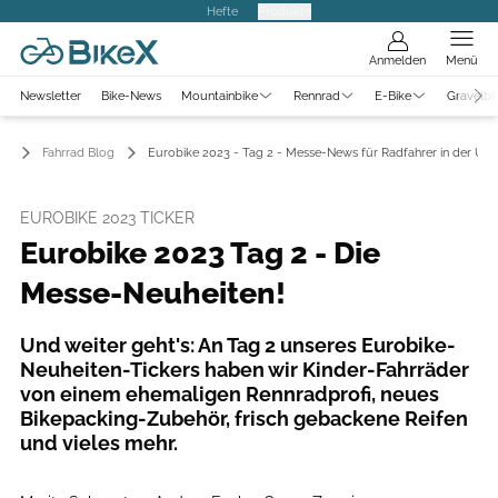
Hefte
Produkte
Anmelden
Menü
Newsletter
Bike-News
Mountainbike
Rennrad
E-Bike
Gravelbi
Fahrrad Blog
Eurobike 2023 - Tag 2 - Messe-News für Radfahrer in der Über
EUROBIKE 2023 TICKER
Eurobike 2023 Tag 2 - Die
Messe-Neuheiten!
Und weiter geht's: An Tag 2 unseres Eurobike-
Neuheiten-Tickers haben wir Kinder-Fahrräder
von einem ehemaligen Rennradprofi, neues
Bikepacking-Zubehör, frisch gebackene Reifen
und vieles mehr.