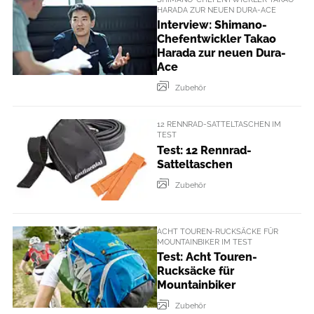
HARADA ZUR NEUEN DURA-ACE
Interview: Shimano-
Chefentwickler Takao
Harada zur neuen Dura-
Ace
Zubehör
12 RENNRAD-SATTELTASCHEN IM
TEST
Test: 12 Rennrad-
Satteltaschen
Zubehör
ACHT TOUREN-RUCKSÄCKE FÜR
MOUNTAINBIKER IM TEST
Test: Acht Touren-
Rucksäcke für
Mountainbiker
Zubehör