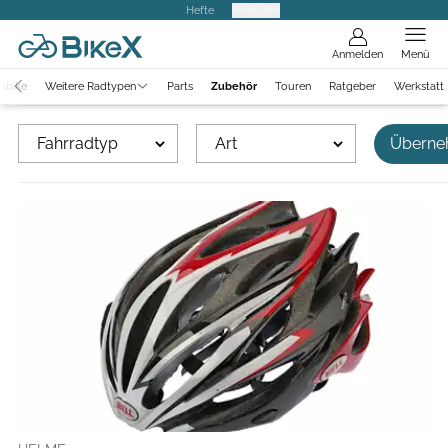
Hefte
Produkte
Anmelden
Menü
lbike
Weitere Radtypen
Parts
Zubehör
Touren
Ratgeber
Werkstatt
Fahrradtyp
Art
Überne