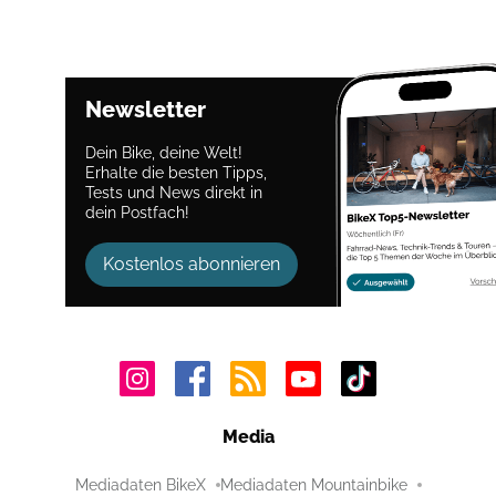
Newsletter
Dein Bike, deine Welt!
Erhalte die besten Tipps,
Tests und News direkt in
dein Postfach!
Kostenlos abonnieren
Media
Mediadaten BikeX
Mediadaten Mountainbike