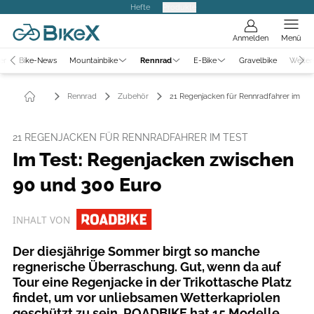
Hefte
Produkte
Anmelden
Menü
er
Bike-News
Mountainbike
Rennrad
E-Bike
Gravelbike
Weiter
Rennrad
Zubehör
21 Regenjacken für Rennradfahrer im Tes
21 REGENJACKEN FÜR RENNRADFAHRER IM TEST
Im Test: Regenjacken zwischen
90 und 300 Euro
INHALT VON
Der diesjährige Sommer birgt so manche
regnerische Überraschung. Gut, wenn da auf
Tour eine Regenjacke in der Trikottasche Platz
findet, um vor unliebsamen Wetterkapriolen
geschützt zu sein. ROADBIKE hat 15 Modelle