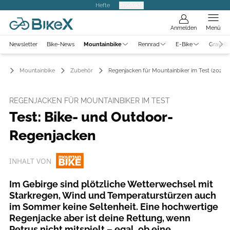
Hefte
Produkte
Anmelden
Menü
Newsletter
Bike-News
Mountainbike
Rennrad
E-Bike
Gravelb
Mountainbike
Zubehör
Regenjacken für Mountainbiker im Test (2021)
REGENJACKEN FÜR MOUNTAINBIKER IM TEST
Test: Bike- und Outdoor-
Regenjacken
INHALT VON
Im Gebirge sind plötzliche Wetterwechsel mit
Starkregen, Wind und Temperaturstürzen auch
im Sommer keine Seltenheit. Eine hochwertige
Regenjacke aber ist deine Rettung, wenn
Petrus nicht mitspielt – egal, ob eine