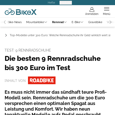
Hefte
Produkte
Anmelden
Menü
ter
Bike-News
Mountainbike
Rennrad
E-Bike
Gravelbike
Weite
ts
Top-Modelle unter 300 Euro: Welche Rennradschuhe ihr Geld wirklich wert sind
TEST: 9 RENNRADSCHUHE
Die besten 9 Rennradschuhe
bis 300 Euro im Test
INHALT VON
Es muss nicht immer das sündhaft teure Profi-
Modell sein. Rennradschuhe um die 300 Euro
versprechen einen optimalen Spagat aus
Leistung und Komfort. Wir haben neun
topaktuelle Modelle aufs Pedal geschraubt