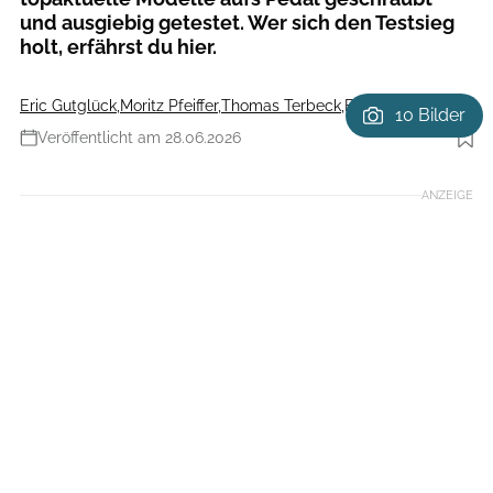
und ausgiebig getestet. Wer sich den Testsieg
holt, erfährst du hier.
Eric Gutglück
,
Moritz Pfeiffer
,
Thomas Terbeck
,
Franjo Albert
10 Bilder
Veröffentlicht am 28.06.2026
Foto: Agron Beqiri
ANZEIGE