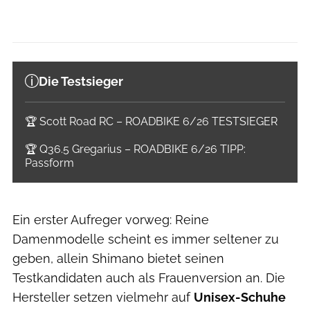
Die Testsieger
🏆 Scott Road RC – ROADBIKE 6/26 TESTSIEGER
🏆 Q36.5 Gregarius – ROADBIKE 6/26 TIPP:
Passform
Ein erster Aufreger vorweg: Reine
Damenmodelle scheint es immer seltener zu
geben, allein Shimano bietet seinen
Testkandidaten auch als Frauenversion an. Die
Hersteller setzen vielmehr auf
Unisex-Schuhe