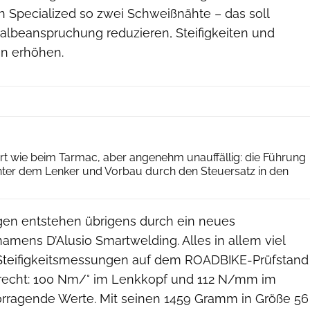
h Specialized so zwei Schweißnähte – das soll
albeanspruchung reduzieren, Steifigkeiten und
en erhöhen.
ROADBIKE/Agron Beqiri
iert wie beim Tarmac, aber angenehm unauffällig: die Führung
ter dem Lenker und Vorbau durch den Steuersatz in den
en entstehen übrigens durch ein neues
amens D’Alusio Smartwelding. Alles in allem viel
 Steifigkeitsmessungen auf dem ROADBIKE-Prüfstand
 recht: 100 Nm/° im Lenkkopf und 112 N/mm im
vorragende Werte. Mit seinen 1459 Gramm in Größe 56