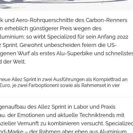
ik und Aero-Rohrquerschnitte des Carbon-Renners
in erheblich günstigerer Preis wegen des
uminium: so wirbt Specialized für sein Anfang 2022
ez Sprint. Gewohnt unbescheiden feiern die US-
igenen Wurf als erstes Alu-Superbike und schnellste
 der Welt.
Specialized
 neue Allez Sprint in zwei Ausführungen als Komplettrad an
uro, je zwei Farboptionen) sowie als Rahmenset in vier
enaufbau des Allez Sprint in Labor und Praxis
au, der Emotionen und aktuelle Techniktrends mit
zieller Vernunft zu kombinieren versucht. Specialize
End-Marke – der Rahmen aber eben aus Aluminium.