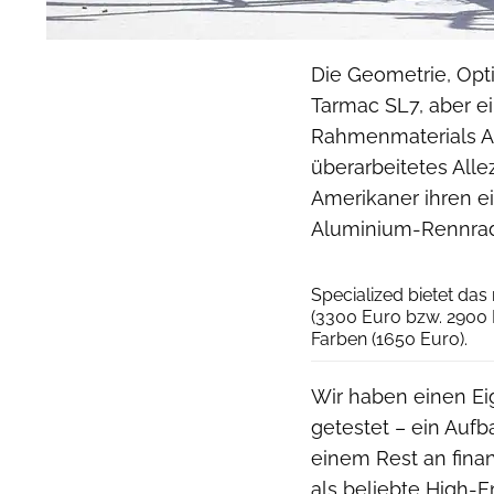
Die Geometrie, Opt
Tarmac SL7, aber e
Rahmenmaterials Al
überarbeitetes All
Amerikaner ihren e
Aluminium-Rennrad
Specialized bietet das
(3300 Euro bzw. 2900 E
Farben (1650 Euro).
Wir haben einen Eig
getestet – ein Aufb
einem Rest an finan
als beliebte High-