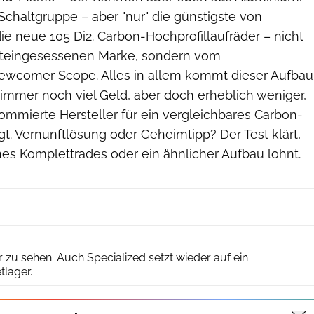
Schaltgruppe – aber "nur" die günstigste von
e neue 105 Di2. Carbon-Hochprofillaufräder – nicht
alteingesessenen Marke, sondern vom
ewcomer Scope. Alles in allem kommt dieser Aufbau
 immer noch viel Geld, aber doch erheblich weniger,
ommierte Hersteller für ein vergleichbares Carbon-
t. Vernunftlösung oder Geheimtipp? Der Test klärt,
nes Komplettrades oder ein ähnlicher Aufbau lohnt.
ROADBIKE/Agron Beqiri
r zu sehen: Auch Specialized setzt wieder auf ein
lager.