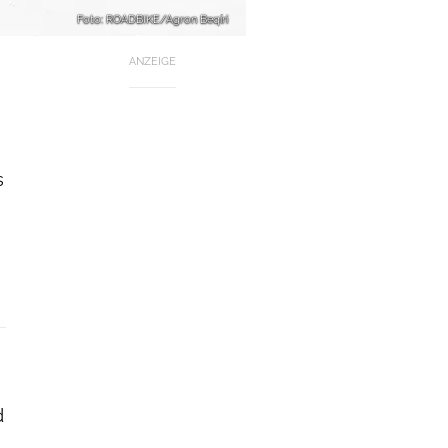
Foto: ROADBIKE/Agron Beqiri
ANZEIGE
s
d