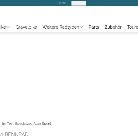
Hefte
Produkte
ike
Gravelbike
Weitere Radtypen
Parts
Zubehör
Tour
Im Test: Specialized Allez Sprint
UM-RENNRAD