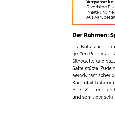
Verpasse ke
Favorisiere Bi
Inhalte und Ne
Auswahl bestät
Der Rahmen: Sp
Die Nähe zum Tarma
großen Bruder aus 
Silhouette und daz
Sattelstütze. Zude
aerodynamischer gefo
Kammtail-Rohrforme
Aero-Zutaten – und
und somit der sehr