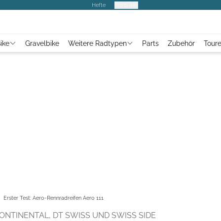
Hefte
Produkte
ike
Gravelbike
Weitere Radtypen
Parts
Zubehör
Tour
Erster Test: Aero-Rennradreifen Aero 111
ONTINENTAL, DT SWISS UND SWISS SIDE