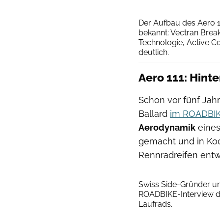
Der Aufbau des Aero 1
bekannt: Vectran Brea
Technologie, Active Co
deutlich.
Aero 111: Hint
Schon vor fünf Jah
Ballard
im ROADBIK
Aerodynamik
eines
gemacht und in Koo
Rennradreifen entwi
Swiss Side-Gründer un
ROADBIKE-Interview di
Laufrads.