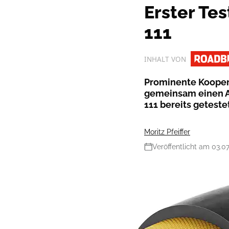
Erster Te
111
INHALT VON
Prominente Koopera
gemeinsam einen A
111 bereits getestet
Moritz Pfeiffer
Veröffentlicht am 03.0