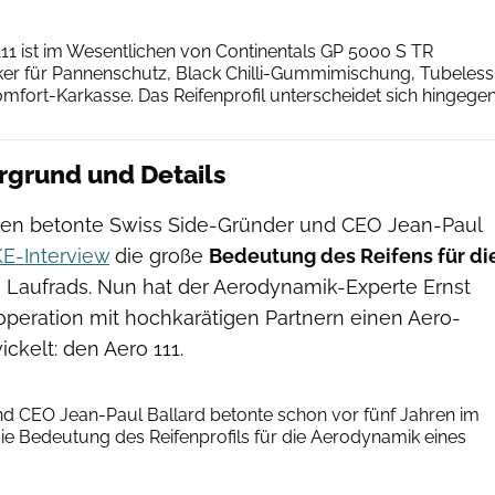
dreidesign
11 ist im Wesentlichen von Continentals GP 5000 S TR
ker für Pannenschutz, Black Chilli-Gummimischung, Tubeless
mfort-Karkasse. Das Reifenprofil unterscheidet sich hingege
ergrund und Details
ren betonte Swiss Side-Gründer und CEO Jean-Paul
E-Interview
die große
Bedeutung des Reifens für di
 Laufrads. Nun hat der Aerodynamik-Experte Ernst
peration mit hochkarätigen Partnern einen Aero-
ckelt: den Aero 111.
Continental/DT Swiss/Swiss Side
d CEO Jean-Paul Ballard betonte schon vor fünf Jahren im
e Bedeutung des Reifenprofils für die Aerodynamik eines