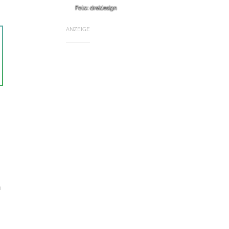
Foto: dreidesign
ANZEIGE
n