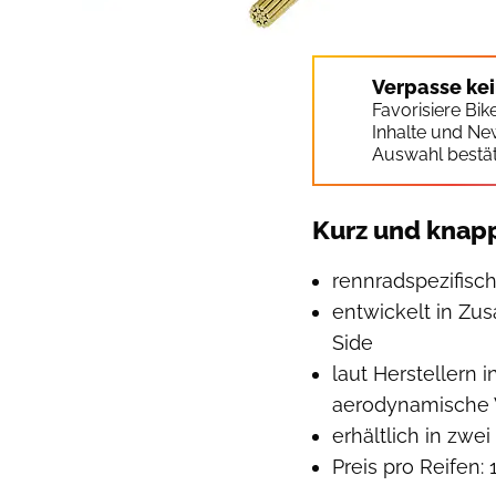
Verpasse ke
Favorisiere Bi
Inhalte und Ne
Auswahl bestät
Kurz und knap
rennradspezifisc
entwickelt in Zu
Side
laut Herstellern
aerodynamische 
erhältlich in zwe
Preis pro Reifen: 