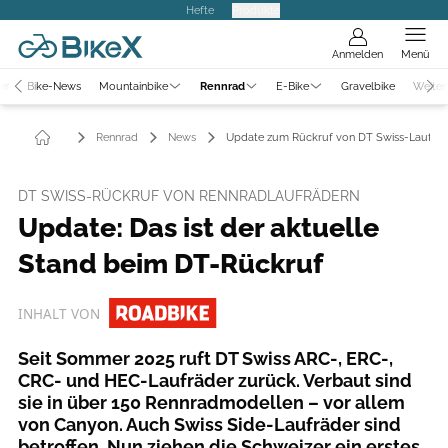
Hefte
Produkte
Anmelden
Menü
er
Bike-News
Mountainbike
Rennrad
E-Bike
Gravelbike
Weiter
Rennrad
News
Update zum Rückruf von DT Swiss-Laufräd
DT SWISS-RÜCKRUF VON RENNRADLAUFRÄDERN
Update: Das ist der aktuelle
Stand beim DT-Rückruf
INHALT VON
Seit Sommer 2025 ruft DT Swiss ARC-, ERC-,
CRC- und HEC-Laufräder zurück. Verbaut sind
sie in über 150 Rennradmodellen – vor allem
von Canyon. Auch Swiss Side-Laufräder sind
betroffen. Nun ziehen die Schweizer ein erstes