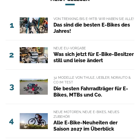
VON TREKKING BIS E-MTB: WIR HABEN SIE ALLE!
1
Das sind die besten E-Bikes des
Jahres!
NEUE EU-VORGABE
2
Was sich jetzt für E-Bike-Besitzer
still und leise ändert
32 MODELLE VON THULE, UEBLER, NORAUTO &
CO IM TEST
3
Die besten Fahrradträger für E-
Bikes, MTBs und Co.
NEUE MOTOREN, NEUE E-BIKES, NEUES
ZUBEHÖR
4
Alle E-Bike-Neuheiten der
Saison 2027 im Überblick