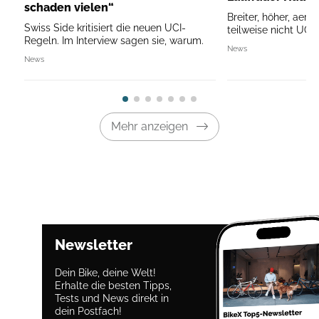
schaden vielen“
Breiter, höher, aer
Swiss Side kritisiert die neuen UCI-
teilweise nicht UCI
Regeln. Im Interview sagen sie, warum.
News
News
Mehr anzeigen
Newsletter
Dein Bike, deine Welt!
Erhalte die besten Tipps,
Tests und News direkt in
dein Postfach!