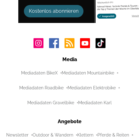
Kostenlos abonnieren
Media
Mediadaten BikeX
Mediadaten Mountainbike
Mediadaten Roadbike
Mediadaten Elektrobike
Mediadaten Gravelbike
Mediadaten Karl
Angebote
Newsletter
Outdoor & Wandern
Klettern
Pferde & Reiten