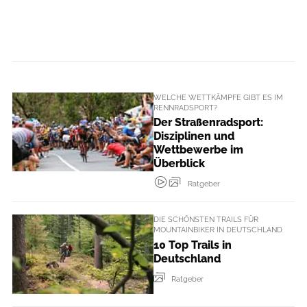
WELCHE WETTKÄMPFE GIBT ES IM
RENNRADSPORT?
Der Straßenradsport:
Disziplinen und
Wettbewerbe im
Überblick
Ratgeber
DIE SCHÖNSTEN TRAILS FÜR
MOUNTAINBIKER IN DEUTSCHLAND
10 Top Trails in
Deutschland
Ratgeber