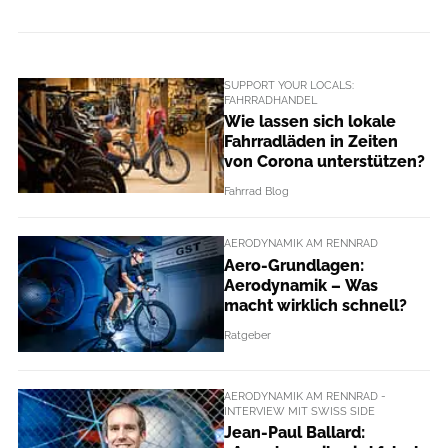
SUPPORT YOUR LOCALS:
FAHRRADHANDEL
Wie lassen sich lokale
Fahrradläden in Zeiten
von Corona unterstützen?
Fahrrad Blog
AERODYNAMIK AM RENNRAD
Aero-Grundlagen:
Aerodynamik – Was
macht wirklich schnell?
Ratgeber
AERODYNAMIK AM RENNRAD -
INTERVIEW MIT SWISS SIDE
Jean-Paul Ballard: