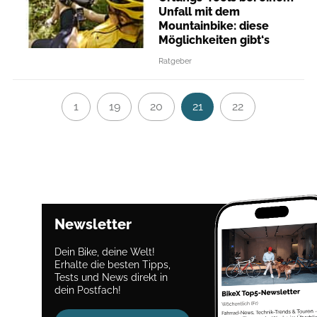
Unfall mit dem
Mountainbike: diese
Möglichkeiten gibt‘s
Ratgeber
1
19
20
21
22
Newsletter
Dein Bike, deine Welt!
Erhalte die besten Tipps,
Tests und News direkt in
dein Postfach!