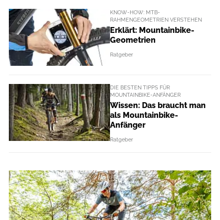
KNOW-HOW: MTB-
RAHMENGEOMETRIEN VERSTEHEN
Erklärt: Mountainbike-
Geometrien
Ratgeber
DIE BESTEN TIPPS FÜR
MOUNTAINBIKE-ANFÄNGER
Wissen: Das braucht man
als Mountainbike-
Anfänger
Ratgeber