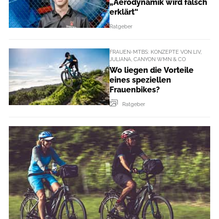
„Aerodynamik wird falsch
erklärt“
Ratgeber
FRAUEN-MTBS: KONZEPTE VON LIV,
JULIANA, CANYON WMN & CO
Wo liegen die Vorteile
eines speziellen
Frauenbikes?
Ratgeber