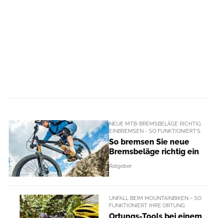
NEUE MTB-BREMSBELÄGE RICHTIG
EINBREMSEN - SO FUNKTIONIERT'S
So bremsen Sie neue
Bremsbeläge richtig ein
Ratgeber
UNFALL BEIM MOUNTAINBIKEN – SO
FUNKTIONIERT IHRE ORTUNG
Ortungs-Tools bei einem