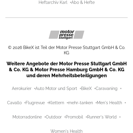
Heftarchiv Karl
Abo & Hefte
©
2026
BikeX ist Teil der Motor Presse Stuttgart GmbH & Co.
KG
Weitere Angebote der Motor Presse Stuttgart GmbH
& Co. KG & Motor Presse Hamburg GmbH & Co. KG
und deren Mehrheitsbeteiligungen
Aerokurier
Auto Motor und Sport
BikeX
Caravaning
Cavallo
Flugrevue
Klettern
mehr-tanken
Men's Health
Motorradonline
Outdoor
Promobil
Runner's World
Women's Health