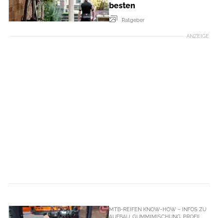
besten
Ratgeber
ANZEIGE
MTB-REIFEN KNOW-HOW – INFOS ZU
AUFBAU, GUMMIMISCHUNG, PROFIL