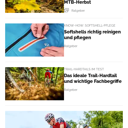
MTB-Herbst
Ratgeber
KNOW-HOW: SOFTSHELL-PFLEGE
Softshells richtig reinigen
und pflegen
Ratgeber
TRAIL-HARDTAILS IM TEST
Das ideale Trail-Hardtail
und wichtige Fachbegriffe
Ratgeber