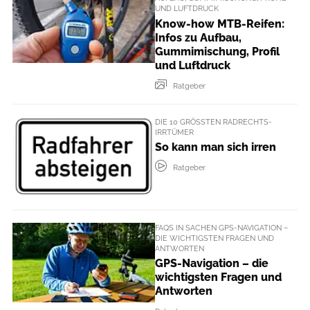
UND LUFTDRUCK
Know-how MTB-Reifen:
Infos zu Aufbau,
Gummimischung, Profil
und Luftdruck
Ratgeber
DIE 10 GRÖSSTEN RADRECHTS-I
RRTÜMER
So kann man sich irren
Ratgeber
FAQS IN SACHEN GPS-NAVIGATION –
DIE WICHTIGSTEN FRAGEN UND
ANTWORTEN
GPS-Navigation – die
wichtigsten Fragen und
Antworten