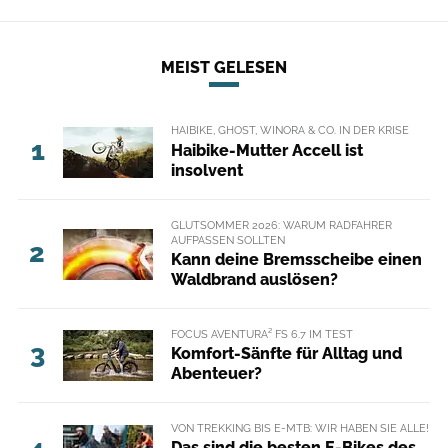
MEIST GELESEN
HAIBIKE, GHOST, WINORA & CO. IN DER KRISE
1
Haibike-Mutter Accell ist
insolvent
GLUTSOMMER 2026: WARUM RADFAHRER
AUFPASSEN SOLLTEN
2
Kann deine Bremsscheibe einen
Waldbrand auslösen?
FOCUS AVENTURA² FS 6.7 IM TEST
3
Komfort-Sänfte für Alltag und
Abenteuer?
VON TREKKING BIS E-MTB: WIR HABEN SIE ALLE!
Das sind die besten E-Bikes des