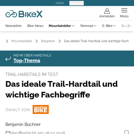
Hefte
Produkte
Anmelden
Menü
Newsletter
Bike-News
Mountainbike
Rennrad
E-Bike
Gravelb
Mountainbike
Ratgeber
Das ideale Trail-Hardtail und wichtige Fachbegr
MEHR ÜBER HARDTAILS
Top-Thema
TRAIL-HARDTAILS IM TEST
Das ideale Trail-Hardtail und
wichtige Fachbegriffe
INHALT VON
Benjamin Büchner
Veröffentlicht am 28.02.2018