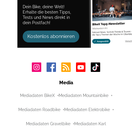
Dein Bike, deine Welt!
Erhalte die besten Tipps,
Tests und News direkt in
dein Postfach!
Kostenlos abonnieren
Media
Mediadaten BikeX
Mediadaten Mountainbike
Mediadaten Roadbike
Mediadaten Elektrobike
Mediadaten Gravelbike
Mediadaten Karl