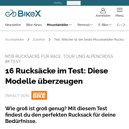
Hefte
Produkte
Anmelden
Menü
Newsletter
Bike-News
Mountainbike
Rennrad
E-Bike
Gravelb
Mountainbike
Zubehör
Test: Welcher ist der beste Mountainbike-Rucksack
MTB-RUCKSÄCKE FÜR RACE, TOUR UND ALPENCROSS
IM TEST
16 Rucksäcke im Test: Diese
Modelle überzeugen
INHALT VON
Wie groß ist groß genug? Mit diesem Test
findest du den perfekten Rucksack für deine
Bedürfnisse.