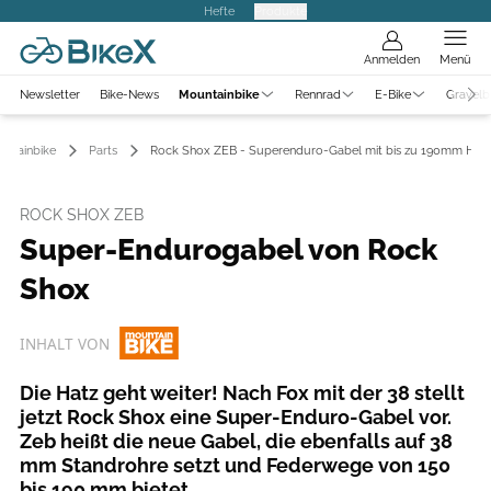
Hefte
Produkte
Anmelden
Menü
Newsletter
Bike-News
Mountainbike
Rennrad
E-Bike
Gravelb
ntainbike
Parts
Rock Shox ZEB - Superenduro-Gabel mit bis zu 190mm Hub
ROCK SHOX ZEB
Super-Endurogabel von Rock
Shox
INHALT VON
Die Hatz geht weiter! Nach Fox mit der 38 stellt
jetzt Rock Shox eine Super-Enduro-Gabel vor.
Zeb heißt die neue Gabel, die ebenfalls auf 38
mm Standrohre setzt und Federwege von 150
bis 190 mm bietet.