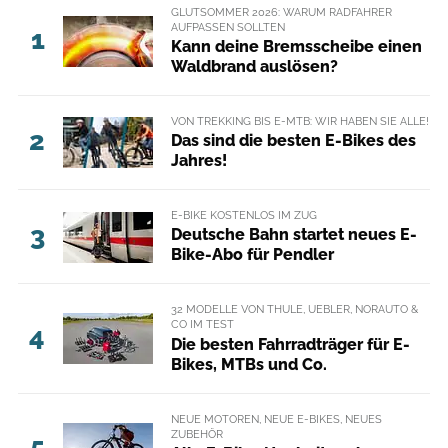
GLUTSOMMER 2026: WARUM RADFAHRER
AUFPASSEN SOLLTEN
1
Kann deine Bremsscheibe einen
Waldbrand auslösen?
VON TREKKING BIS E-MTB: WIR HABEN SIE ALLE!
2
Das sind die besten E-Bikes des
Jahres!
E-BIKE KOSTENLOS IM ZUG
3
Deutsche Bahn startet neues E-
Bike-Abo für Pendler
32 MODELLE VON THULE, UEBLER, NORAUTO &
CO IM TEST
4
Die besten Fahrradträger für E-
Bikes, MTBs und Co.
NEUE MOTOREN, NEUE E-BIKES, NEUES
ZUBEHÖR
5