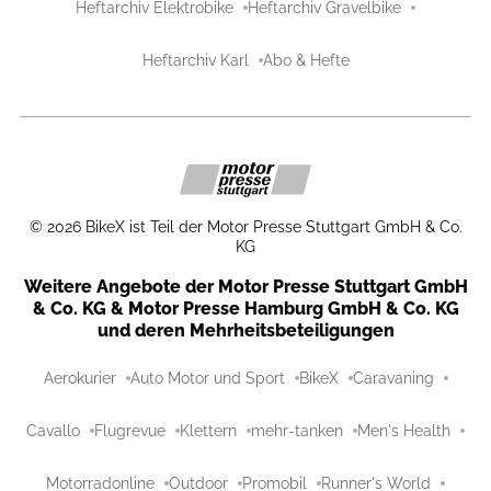
Heftarchiv Elektrobike
Heftarchiv Gravelbike
Heftarchiv Karl
Abo & Hefte
©
2026
BikeX ist Teil der Motor Presse Stuttgart GmbH & Co.
KG
Weitere Angebote der Motor Presse Stuttgart GmbH
& Co. KG & Motor Presse Hamburg GmbH & Co. KG
und deren Mehrheitsbeteiligungen
Aerokurier
Auto Motor und Sport
BikeX
Caravaning
Cavallo
Flugrevue
Klettern
mehr-tanken
Men's Health
Motorradonline
Outdoor
Promobil
Runner's World