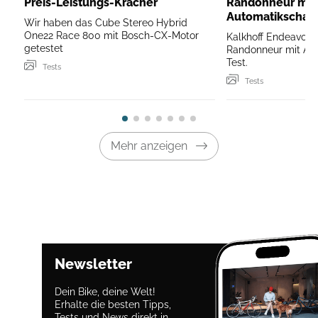
Preis-Leistungs-Kracher
Randonneur mit
Automatikschal
Wir haben das Cube Stereo Hybrid
SX!
One22 Race 800 mit Bosch-CX-Motor
Kalkhoff Endeavour 
getestet
Randonneur mit Au
Test.
Tests
Tests
Mehr anzeigen
Newsletter
Dein Bike, deine Welt!
Erhalte die besten Tipps,
Tests und News direkt in