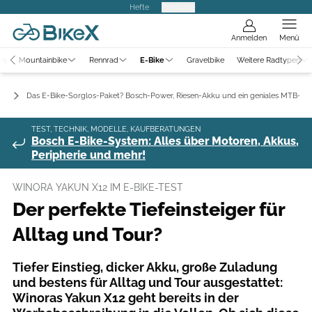
Hefte
Produkte
Anmelden
Menü
ws
Mountainbike
Rennrad
E-Bike
Gravelbike
Weitere Radtypen
ts
Das E-Bike-Sorglos-Paket? Bosch-Power, Riesen-Akku und ein geniales MTB-Fe
TEST, TECHNIK, MODELLE, KAUFBERATUNGEN
Bosch E-Bike-System: Alles über Motoren, Akkus,
Peripherie und mehr!
WINORA YAKUN X12 IM E-BIKE-TEST
Der perfekte Tiefeinsteiger für
Alltag und Tour?
Tiefer Einstieg, dicker Akku, große Zuladung
und bestens für Alltag und Tour ausgestattet:
Winoras Yakun X12 geht bereits in der