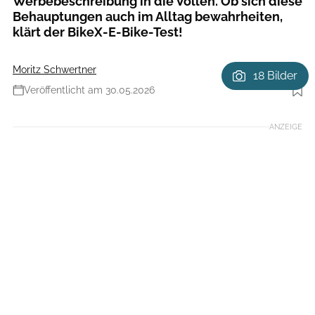
Werbebeschreibung in die Vollen. Ob sich diese
Behauptungen auch im Alltag bewahrheiten,
klärt der BikeX-E-Bike-Test!
Moritz Schwertner
18 Bilder
Veröffentlicht am 30.05.2026
Foto: Moritz Schwertner // www.moritzschwertner.de
ANZEIGE