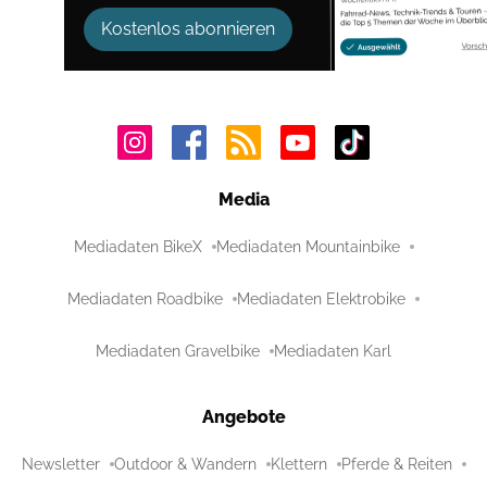
Kostenlos abonnieren
Media
Mediadaten BikeX
Mediadaten Mountainbike
Mediadaten Roadbike
Mediadaten Elektrobike
Mediadaten Gravelbike
Mediadaten Karl
Angebote
Newsletter
Outdoor & Wandern
Klettern
Pferde & Reiten