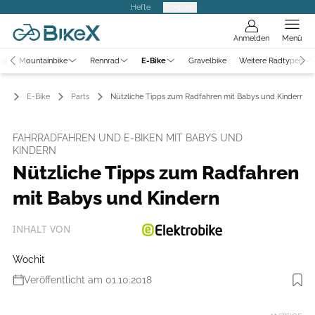
Hefte
Produkte
Anmelden
Menü
ws
Mountainbike
Rennrad
E-Bike
Gravelbike
Weitere Radtypen
E-Bike
Parts
Nützliche Tipps zum Radfahren mit Babys und Kindern
FAHRRADFAHREN UND E-BIKEN MIT BABYS UND
KINDERN
Nützliche Tipps zum Radfahren
mit Babys und Kindern
INHALT VON
Wochit
Veröffentlicht am 01.10.2018