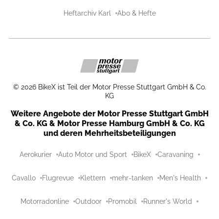
Heftarchiv Karl
Abo & Hefte
©
2026
BikeX ist Teil der Motor Presse Stuttgart GmbH & Co.
KG
Weitere Angebote der Motor Presse Stuttgart GmbH
& Co. KG & Motor Presse Hamburg GmbH & Co. KG
und deren Mehrheitsbeteiligungen
Aerokurier
Auto Motor und Sport
BikeX
Caravaning
Cavallo
Flugrevue
Klettern
mehr-tanken
Men's Health
Motorradonline
Outdoor
Promobil
Runner's World