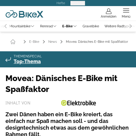
Hefte
Produkte
Anmelden
Menü
ews
Mountainbike
Rennrad
E-Bike
Gravelbike
Weitere Radtypen
E-Bike
News
Movea: Dänisches E-Bike mit Spaßfaktor
THEMENSPECIAL
Top-Thema
Movea: Dänisches E-Bike mit
Spaßfaktor
INHALT VON
Zwei Dänen haben ein E-Bike kreiert, das
einfach nur Spaß machen soll - und das
designtechnisch etwas aus dem gewöhnlichen
Rahmen fällt.