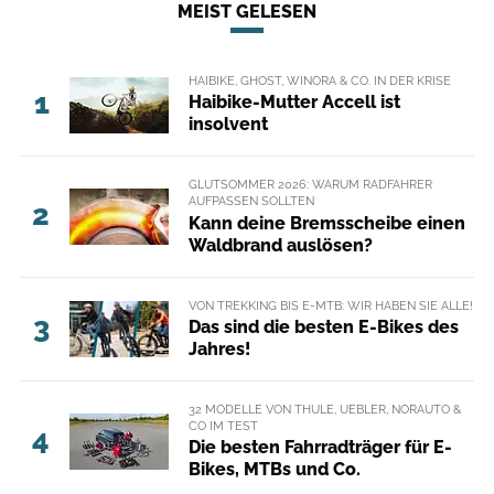
MEIST GELESEN
HAIBIKE, GHOST, WINORA & CO. IN DER KRISE
1
Haibike-Mutter Accell ist
insolvent
GLUTSOMMER 2026: WARUM RADFAHRER
AUFPASSEN SOLLTEN
2
Kann deine Bremsscheibe einen
Waldbrand auslösen?
VON TREKKING BIS E-MTB: WIR HABEN SIE ALLE!
3
Das sind die besten E-Bikes des
Jahres!
32 MODELLE VON THULE, UEBLER, NORAUTO &
CO IM TEST
4
Die besten Fahrradträger für E-
Bikes, MTBs und Co.