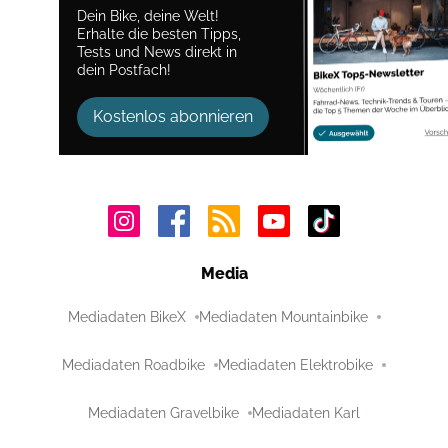
Dein Bike, deine Welt!
Erhalte die besten Tipps,
Tests und News direkt in
dein Postfach!
Kostenlos abonnieren
Media
Mediadaten BikeX
Mediadaten Mountainbike
Mediadaten Roadbike
Mediadaten Elektrobike
Mediadaten Gravelbike
Mediadaten Karl