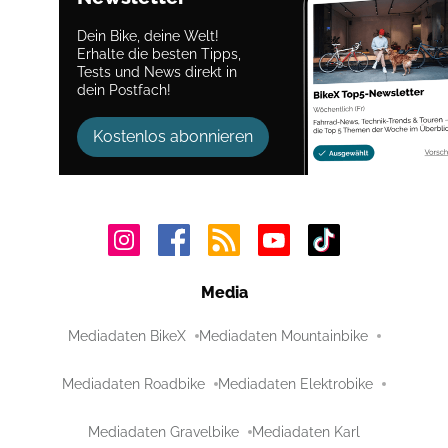
Dein Bike, deine Welt!
Erhalte die besten Tipps,
Tests und News direkt in
dein Postfach!
Kostenlos abonnieren
Media
Mediadaten BikeX
Mediadaten Mountainbike
Mediadaten Roadbike
Mediadaten Elektrobike
Mediadaten Gravelbike
Mediadaten Karl