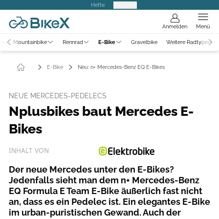
Hefte
Produkte
Anmelden
Menü
ws
Mountainbike
Rennrad
E-Bike
Gravelbike
Weitere Radtypen
E-Bike
Neu: n+ Mercedes-Benz EQ E-Bikes
NEUE MERCEDES-PEDELECS
Nplusbikes baut Mercedes E-
Bikes
INHALT VON
Der neue Mercedes unter den E-Bikes?
Jedenfalls sieht man dem n+ Mercedes-Benz
EQ Formula E Team E-Bike äußerlich fast nicht
an, dass es ein Pedelec ist. Ein elegantes E-Bike
im urban-puristischen Gewand. Auch der