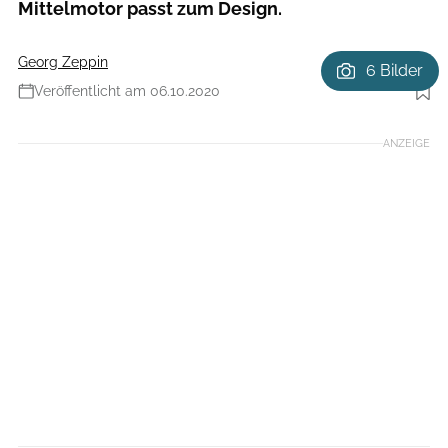
Mittelmotor passt zum Design.
Georg Zeppin
6 Bilder
Foto: D-Max
Veröffentlicht am 06.10.2020
Photograohyhttp://www.dmaxphotography.com.aujoel@dmaxphotography.com.au
ANZEIGE