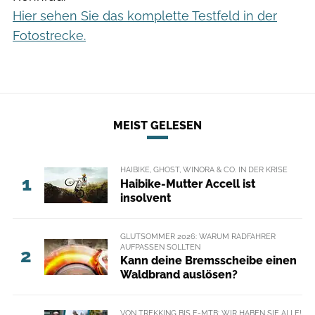
Hier sehen Sie das komplette Testfeld in der
Fotostrecke.
MEIST GELESEN
HAIBIKE, GHOST, WINORA & CO. IN DER KRISE
1
Haibike-Mutter Accell ist
insolvent
GLUTSOMMER 2026: WARUM RADFAHRER
AUFPASSEN SOLLTEN
2
Kann deine Bremsscheibe einen
Waldbrand auslösen?
VON TREKKING BIS E-MTB: WIR HABEN SIE ALLE!