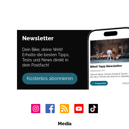
Newsletter
Dein Bike, deine Welt!
Erhalte die besten Tipps,
Tests und News direkt in
dein Postfach!
Kostenlos abonnieren
Media