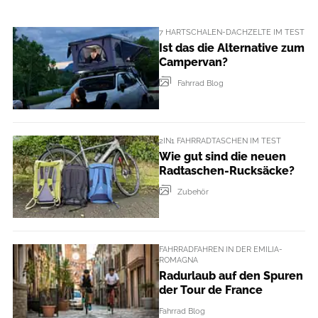
7 HARTSCHALEN-DACHZELTE IM TEST
Ist das die Alternative zum
Campervan?
Fahrrad Blog
2IN1 FAHRRADTASCHEN IM TEST
Wie gut sind die neuen
Radtaschen-Rucksäcke?
Zubehör
FAHRRADFAHREN IN DER EMILIA-
ROMAGNA
Radurlaub auf den Spuren
der Tour de France
Fahrrad Blog