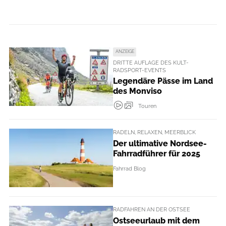
ANZEIGE
DRITTE AUFLAGE DES KULT-
RADSPORT-EVENTS
Legendäre Pässe im Land
des Monviso
Touren
RADELN, RELAXEN, MEERBLICK
Der ultimative Nordsee-
Fahrradführer für 2025
Fahrrad Blog
RADFAHREN AN DER OSTSEE
Ostseeurlaub mit dem