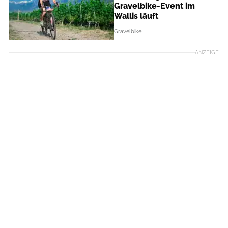
Gravelbike-Event im
Wallis läuft
Gravelbike
ANZEIGE