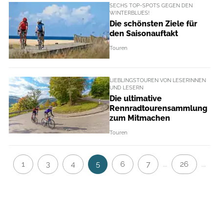
SECHS TOP-SPOTS GEGEN DEN
WINTERBLUES!
Die schönsten Ziele für
den Saisonauftakt
Touren
LIEBLINGSTOUREN VON LESERINNEN
UND LESERN
Die ultimative
Rennradtourensammlung
zum Mitmachen
Touren
1
3
4
5
6
7
26
...
...