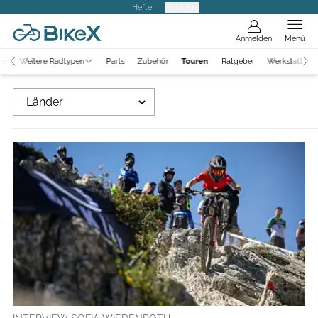
Hefte
Produkte
Anmelden
Menü
ke
Weitere Radtypen
Parts
Zubehör
Touren
Ratgeber
Werkstatt
Länder