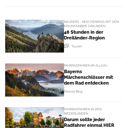
NAUDERS - RESCHENPASS MIT DEM
MOUNTAINBIKE ERKUNDEN
48 Stunden in der
Dreiländer-Region
Touren
FAHRRADFAHREN IM ALLGÄU
Bayerns
Märchenschlösser mit
dem Rad entdecken
Fahrrad Blog
FAHRRADFAHREN IN DEN
NIEDERLANDEN
Darum sollte jeder
Radfahrer einmal HIER