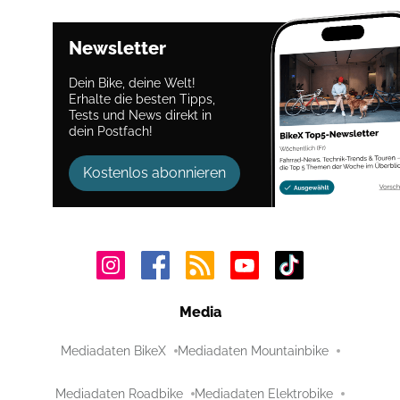
Newsletter
Dein Bike, deine Welt!
Erhalte die besten Tipps,
Tests und News direkt in
dein Postfach!
Kostenlos abonnieren
Media
Mediadaten BikeX
Mediadaten Mountainbike
Mediadaten Roadbike
Mediadaten Elektrobike