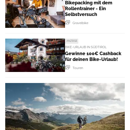
Bikepacking mit dem
Rollentrainer - Ein
Selbstversuch
Gravelbike
ANZEIGE
BIKE-URLAUB IN SÜDTIROL
Gewinne 100€ Cashback
für deinen Bike-Urlaub!
Touren