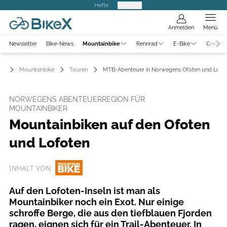
Hefte
Produkte
Anmelden
Menü
Newsletter
Bike-News
Mountainbike
Rennrad
E-Bike
Gravelb
Mountainbike
Touren
MTB-Abenteuer in Norwegens Ofoten und Lofo
NORWEGENS ABENTEUERREGION FÜR
MOUNTAINBIKER
Mountainbiken auf den Ofoten
und Lofoten
INHALT VON
Auf den Lofoten-Inseln ist man als
Mountainbiker noch ein Exot. Nur einige
schroffe Berge, die aus den tiefblauen Fjorden
ragen, eignen sich für ein Trail-Abenteuer. In