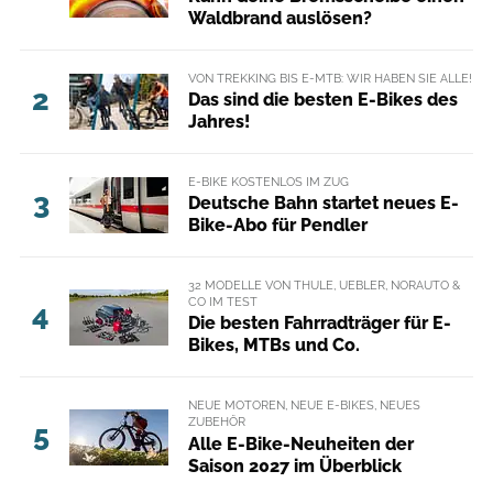
Waldbrand auslösen?
VON TREKKING BIS E-MTB: WIR HABEN SIE ALLE!
2
Das sind die besten E-Bikes des
Jahres!
E-BIKE KOSTENLOS IM ZUG
3
Deutsche Bahn startet neues E-
Bike-Abo für Pendler
32 MODELLE VON THULE, UEBLER, NORAUTO &
CO IM TEST
4
Die besten Fahrradträger für E-
Bikes, MTBs und Co.
NEUE MOTOREN, NEUE E-BIKES, NEUES
ZUBEHÖR
5
Alle E-Bike-Neuheiten der
Saison 2027 im Überblick