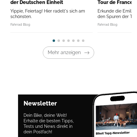
der Deutschen Einheit
Tour de France
Yippie, Feiertag! Hier radelt's sich am
Erkunde die Emili
schönsten.
den Spuren der Tou
Fahrrad Blog
Fahrrad Blog
Mehr anzeigen
Newsletter
Dein Bike, deine Welt!
Erhalte die besten Tipps,
Tests und News direkt in
dein Postfach!