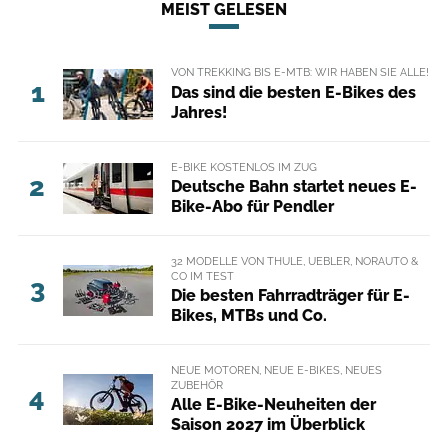
MEIST GELESEN
VON TREKKING BIS E-MTB: WIR HABEN SIE ALLE!
1
Das sind die besten E-Bikes des
Jahres!
E-BIKE KOSTENLOS IM ZUG
2
Deutsche Bahn startet neues E-
Bike-Abo für Pendler
32 MODELLE VON THULE, UEBLER, NORAUTO &
CO IM TEST
3
Die besten Fahrradträger für E-
Bikes, MTBs und Co.
NEUE MOTOREN, NEUE E-BIKES, NEUES
ZUBEHÖR
4
Alle E-Bike-Neuheiten der
Saison 2027 im Überblick