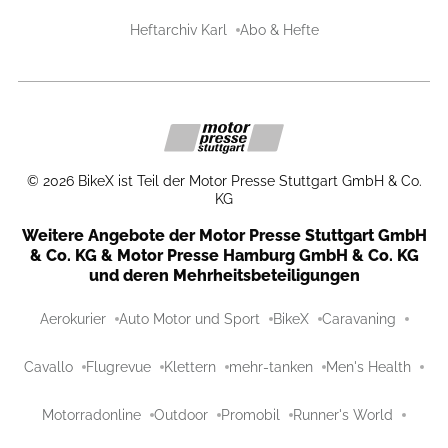
Heftarchiv Karl
Abo & Hefte
©
2026
BikeX ist Teil der Motor Presse Stuttgart GmbH & Co.
KG
Weitere Angebote der Motor Presse Stuttgart GmbH
& Co. KG & Motor Presse Hamburg GmbH & Co. KG
und deren Mehrheitsbeteiligungen
Aerokurier
Auto Motor und Sport
BikeX
Caravaning
Cavallo
Flugrevue
Klettern
mehr-tanken
Men's Health
Motorradonline
Outdoor
Promobil
Runner's World