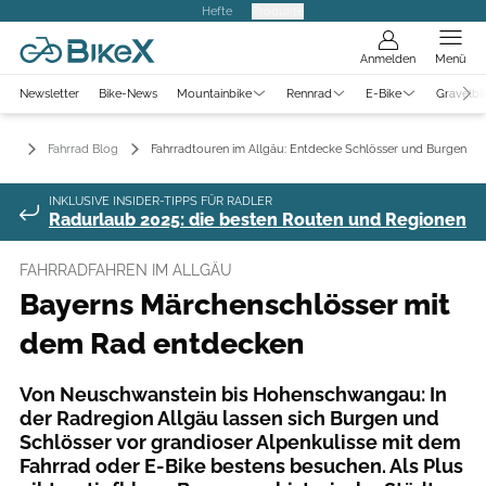
Hefte
Produkte
Anmelden
Menü
Newsletter
Bike-News
Mountainbike
Rennrad
E-Bike
Gravelbi
Fahrrad Blog
Fahrradtouren im Allgäu: Entdecke Schlösser und Burgen
INKLUSIVE INSIDER-TIPPS FÜR RADLER
Radurlaub 2025: die besten Routen und Regionen
FAHRRADFAHREN IM ALLGÄU
Bayerns Märchenschlösser mit
dem Rad entdecken
Von Neuschwanstein bis Hohenschwangau: In
der Radregion Allgäu lassen sich Burgen und
Schlösser vor grandioser Alpenkulisse mit dem
Fahrrad oder E-Bike bestens besuchen. Als Plus