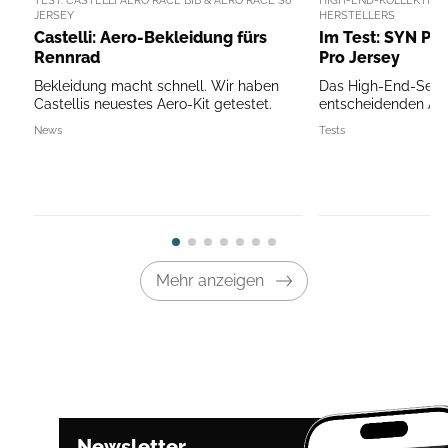
TEST: CASTELLI AERO RACE BIB & AERO RACE S8
HIGH-END-KOLLEKTION
JERSEY
HERSTELLERS
Castelli: Aero-Bekleidung fürs
Im Test: SYN Pro
Rennrad
Pro Jersey
Bekleidung macht schnell. Wir haben
Das High-End-Set ge
Castellis neuestes Aero-Kit getestet.
entscheidenden Au
News
Tests
Mehr anzeigen
Newsletter