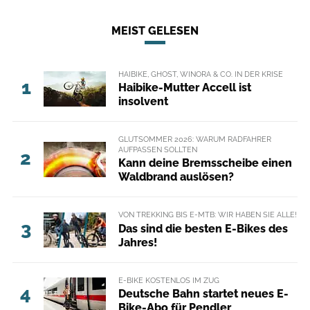
MEIST GELESEN
HAIBIKE, GHOST, WINORA & CO. IN DER KRISE
1
Haibike-Mutter Accell ist
insolvent
GLUTSOMMER 2026: WARUM RADFAHRER
AUFPASSEN SOLLTEN
2
Kann deine Bremsscheibe einen
Waldbrand auslösen?
VON TREKKING BIS E-MTB: WIR HABEN SIE ALLE!
3
Das sind die besten E-Bikes des
Jahres!
E-BIKE KOSTENLOS IM ZUG
4
Deutsche Bahn startet neues E-
Bike-Abo für Pendler