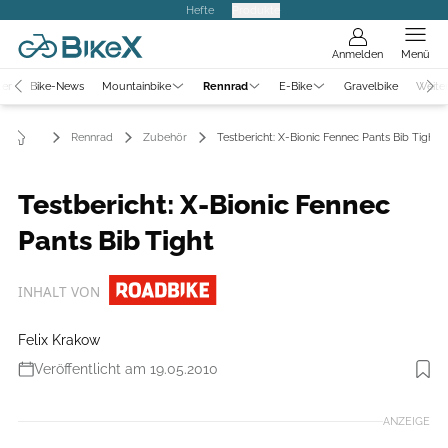
Hefte
Produkte
Anmelden
Menü
ter
Bike-News
Mountainbike
Rennrad
E-Bike
Gravelbike
Weite
Rennrad
Zubehör
Testbericht: X-Bionic Fennec Pants Bib Tight
Testbericht: X-Bionic Fennec
Pants Bib Tight
INHALT VON
Felix Krakow
Veröffentlicht am 19.05.2010
Foto: RoadBIKE
ANZEIGE