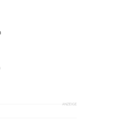
m
m
ANZEIGE