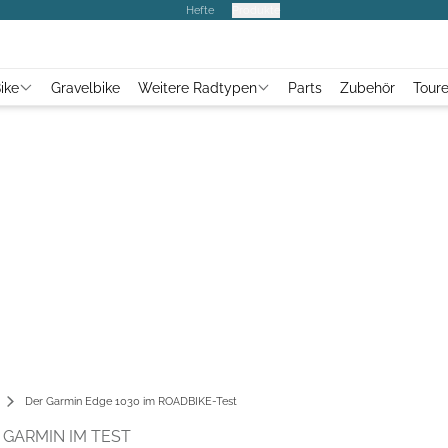
Hefte
Produkte
ike
Gravelbike
Weitere Radtypen
Parts
Zubehör
Tour
Der Garmin Edge 1030 im ROADBIKE-Test
GARMIN IM TEST