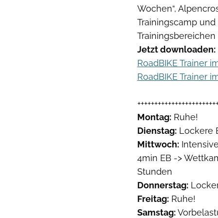
Wochen“, Alpencros
Trainingscamp und l
Trainingsbereichen
Jetzt downloaden:
RoadBIKE Trainer i
RoadBIKE Trainer i
+++++++++++++++++++++++
Montag:
Ruhe!
Dienstag:
Lockere E
Mittwoch:
Intensive
4min EB -> Wettkam
Stunden
Donnerstag:
Locker
Freitag:
Ruhe!
Samstag:
Vorbelast