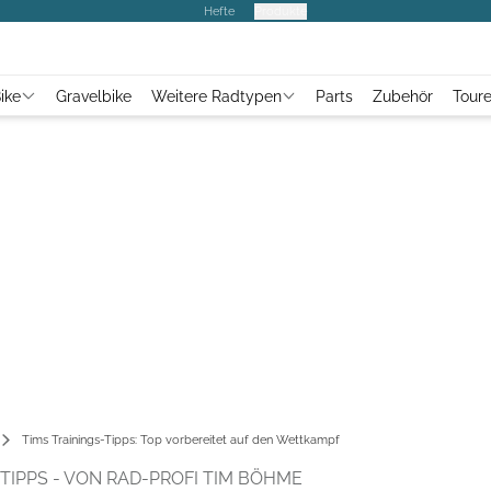
Hefte
Produkte
ike
Gravelbike
Weitere Radtypen
Parts
Zubehör
Tour
Tims Trainings-Tipps: Top vorbereitet auf den Wettkampf
IPPS - VON RAD-PROFI TIM BÖHME