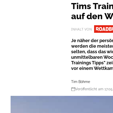
Tims Trai
auf den 
INHALT VON
Je näher der pers
werden die meisten
selten, dass das wi
unmittelbaren Woch
Trainings Tipps" z
vor einem Wettkamp
Tim Böhme
Veröffentlicht am 17.05