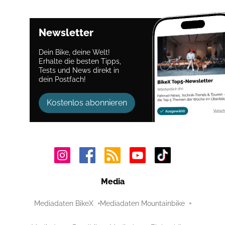
Newsletter
Dein Bike, deine Welt!
Erhalte die besten Tipps,
Tests und News direkt in
dein Postfach!
Kostenlos abonnieren
Media
Mediadaten BikeX
Mediadaten Mountainbike