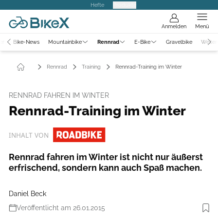
Hefte
Produkte
Anmelden
Menü
er
Bike-News
Mountainbike
Rennrad
E-Bike
Gravelbike
Weiter
Rennrad
Training
Rennrad-Training im Winter
RENNRAD FAHREN IM WINTER
Rennrad-Training im Winter
INHALT VON
Rennrad fahren im Winter ist nicht nur äußerst
erfrischend, sondern kann auch Spaß machen.
Daniel Beck
Veröffentlicht am 26.01.2015
Foto: Christian Lampe