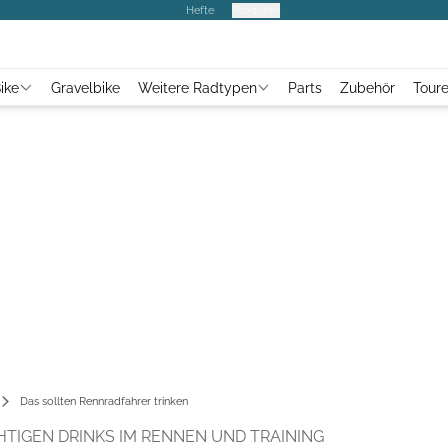
Hefte
Produkte
ike
Gravelbike
Weitere Radtypen
Parts
Zubehör
Tour
Das sollten Rennradfahrer trinken
HTIGEN DRINKS IM RENNEN UND TRAINING