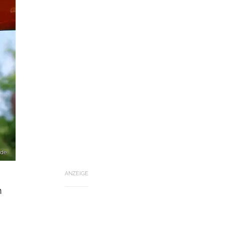
.de
ANZEIGE
n