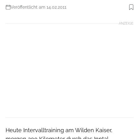
Veröffentlicht am 14.02.2011
Foto: Osttirol Werbung/Profer & Partner
ANZEIGE
Heute Intervalltraining am Wilden Kaiser,
morgen 200 Kilometer durch das Inntal