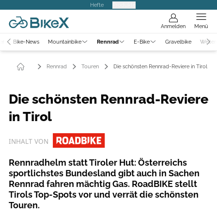
Hefte
Produkte
Anmelden
Menü
er
Bike-News
Mountainbike
Rennrad
E-Bike
Gravelbike
Weiter
Rennrad
Touren
Die schönsten Rennrad-Reviere in Tirol
Die schönsten Rennrad-Reviere
in Tirol
INHALT VON
Rennradhelm statt Tiroler Hut: Österreichs
sportlichstes Bundesland gibt auch in Sachen
Rennrad fahren mächtig Gas. RoadBIKE stellt
Tirols Top-Spots vor und verrät die schönsten
Touren.