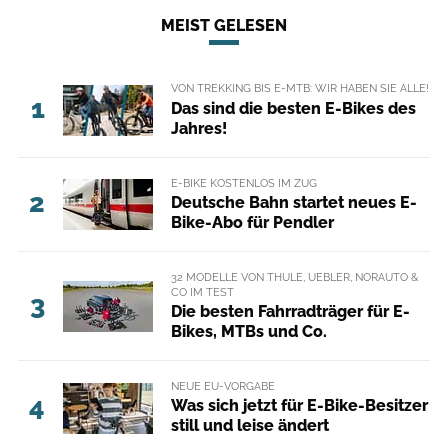
MEIST GELESEN
VON TREKKING BIS E-MTB: WIR HABEN SIE ALLE!
1
Das sind die besten E-Bikes des
Jahres!
E-BIKE KOSTENLOS IM ZUG
2
Deutsche Bahn startet neues E-
Bike-Abo für Pendler
32 MODELLE VON THULE, UEBLER, NORAUTO &
CO IM TEST
3
Die besten Fahrradträger für E-
Bikes, MTBs und Co.
NEUE EU-VORGABE
4
Was sich jetzt für E-Bike-Besitzer
still und leise ändert