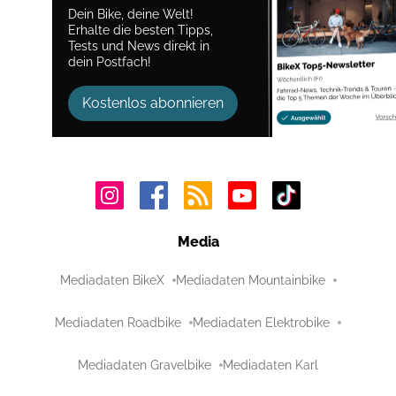
Dein Bike, deine Welt!
Erhalte die besten Tipps,
Tests und News direkt in
dein Postfach!
Kostenlos abonnieren
Media
Mediadaten BikeX
Mediadaten Mountainbike
Mediadaten Roadbike
Mediadaten Elektrobike
Mediadaten Gravelbike
Mediadaten Karl