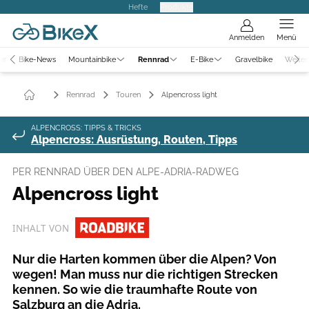
Hefte
Produkte
Anmelden
Menü
er
Bike-News
Mountainbike
Rennrad
E-Bike
Gravelbike
Weiter
Rennrad
Touren
Alpencross light
ALPENCROSS: TIPPS & TRICKS
Alpencross: Ausrüstung, Routen, Tipps
PER RENNRAD ÜBER DEN ALPE-ADRIA-RADWEG
Alpencross light
INHALT VON
Nur die Harten kommen über die Alpen? Von
wegen! Man muss nur die richtigen Strecken
kennen. So wie die traumhafte Route von
Salzburg an die Adria.