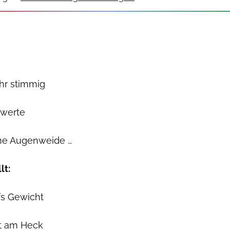
hr stimmig
swerte
ine Augenweide …
lt:
fs Gewicht
t am Heck