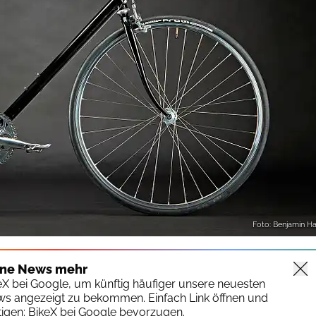
Foto: Benjamin H
ine News mehr
keX bei Google, um künftig häufiger unsere neuesten
ws angezeigt zu bekommen. Einfach Link öffnen und
igen:
BikeX bei Google bevorzugen.