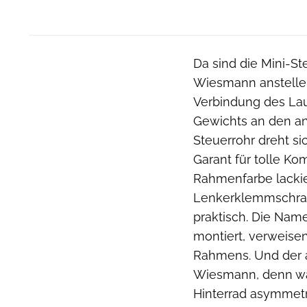
Da sind die Mini-S
Wiesmann anstelle 
Verbindung des La
Gewichts an den an
Steuerrohr dreht si
Garant für tolle Ko
Rahmenfarbe lackie
Lenkerklemmschrau
praktisch. Die Nam
montiert, verweisen
Rahmens. Und der a
Wiesmann, denn war
Hinterrad asymmetr