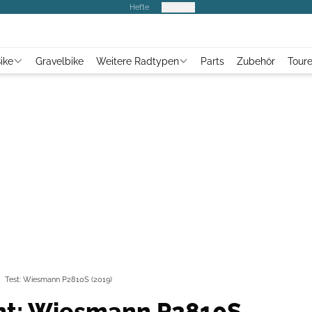
Hefte
Produkte
ike
Gravelbike
Weitere Radtypen
Parts
Zubehör
Tour
Test: Wiesmann P2810S (2019)
ht: Wiesmann P2810S