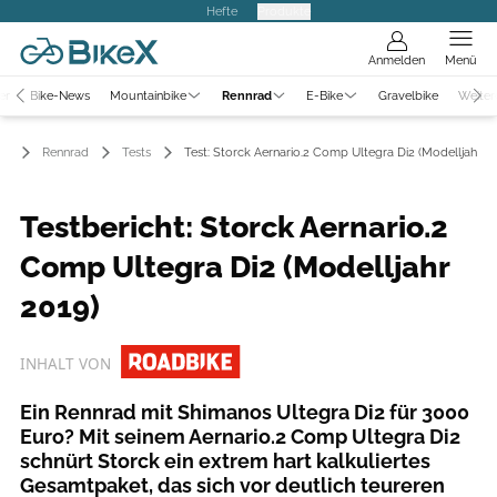
Hefte
Produkte
Anmelden
Menü
er
Bike-News
Mountainbike
Rennrad
E-Bike
Gravelbike
Weiter
Rennrad
Tests
Test: Storck Aernario.2 Comp Ultegra Di2 (Modelljahr 2
Testbericht: Storck Aernario.2
Comp Ultegra Di2 (Modelljahr
2019)
INHALT VON
Ein Rennrad mit Shimanos Ultegra Di2 für 3000
Euro? Mit seinem Aernario.2 Comp Ultegra Di2
schnürt Storck ein extrem hart kalkuliertes
Gesamtpaket, das sich vor deutlich teureren