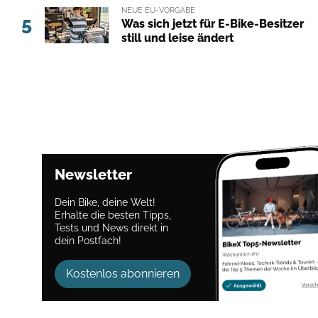
NEUE EU-VORGABE
5
Was sich jetzt für E-Bike-Besitzer
still und leise ändert
Newsletter
Dein Bike, deine Welt!
Erhalte die besten Tipps,
Tests und News direkt in
dein Postfach!
Kostenlos abonnieren