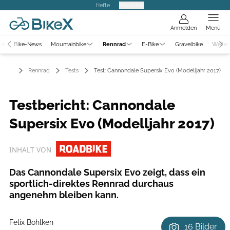
Hefte
Produkte
Anmelden
Menü
er
Bike-News
Mountainbike
Rennrad
E-Bike
Gravelbike
Weiter
Rennrad
Tests
Test: Cannondale Supersix Evo (Modelljahr 2017)
Testbericht: Cannondale
Supersix Evo (Modelljahr 2017)
INHALT VON
Das Cannondale Supersix Evo zeigt, dass ein
sportlich-direktes Rennrad durchaus
angenehm bleiben kann.
Felix Böhlken
16 Bilder