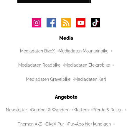
Media
Mediadaten BikeX
Mediadaten Mountainbike
Mediadaten Roadbike
Mediadaten Elektrobike
Mediadaten Gravelbike
Mediadaten Karl
Angebote
Newsletter
Outdoor & Wandern
Klettern
Pferde & Reiten
Themen A-Z
BikeX Pur
Pur-Abo hier kündigen