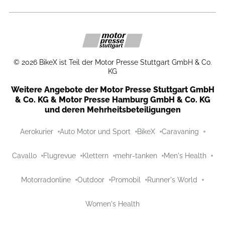
©
2026
BikeX ist Teil der Motor Presse Stuttgart GmbH & Co.
KG
Weitere Angebote der Motor Presse Stuttgart GmbH
& Co. KG & Motor Presse Hamburg GmbH & Co. KG
und deren Mehrheitsbeteiligungen
Aerokurier
Auto Motor und Sport
BikeX
Caravaning
Cavallo
Flugrevue
Klettern
mehr-tanken
Men's Health
Motorradonline
Outdoor
Promobil
Runner's World
Women's Health