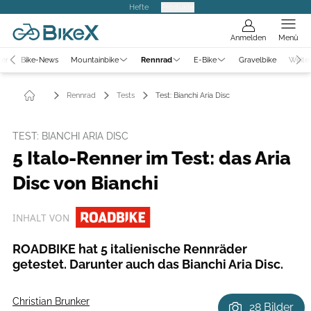
Hefte
Produkte
Anmelden
Menü
ter
Bike-News
Mountainbike
Rennrad
E-Bike
Gravelbike
Weite
Rennrad
Tests
Test: Bianchi Aria Disc
TEST: BIANCHI ARIA DISC
5 Italo-Renner im Test: das Aria
Disc von Bianchi
INHALT VON
ROADBIKE hat 5 italienische Rennräder
getestet. Darunter auch das Bianchi Aria Disc.
Christian Brunker
28 Bilder