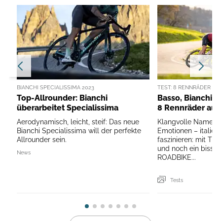
BIANCHI SPECIALISSIMA 2023
TEST: 8 RENNRÄDER AUS
Top-Allrounder: Bianchi
Basso, Bianchi, 
überarbeitet Specialissima
8 Rennräder aus 
Aerodynamisch, leicht, steif: Das neue
Klangvolle Namen,
Bianchi Specialissima will der perfekte
Emotionen – italie
Allrounder sein.
faszinieren: mit Trad
und noch ein bissc
News
ROADBIKE...
Tests