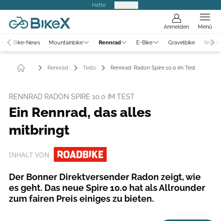
Hefte
Produkte
Anmelden
Menü
er
Bike-News
Mountainbike
Rennrad
E-Bike
Gravelbike
Weiter
Rennrad
Tests
Rennrad: Radon Spire 10.0 im Test
RENNRAD RADON SPIRE 10.0 IM TEST
Ein Rennrad, das alles
mitbringt
INHALT VON
Der Bonner Direktversender Radon zeigt, wie
es geht. Das neue Spire 10.0 hat als Allrounder
zum fairen Preis einiges zu bieten.