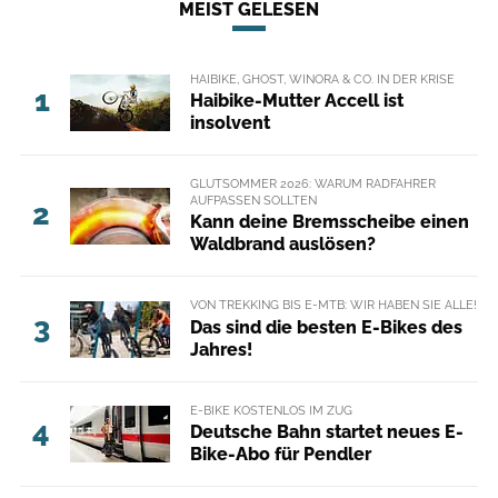
MEIST GELESEN
HAIBIKE, GHOST, WINORA & CO. IN DER KRISE
1
Haibike-Mutter Accell ist
insolvent
GLUTSOMMER 2026: WARUM RADFAHRER
AUFPASSEN SOLLTEN
2
Kann deine Bremsscheibe einen
Waldbrand auslösen?
VON TREKKING BIS E-MTB: WIR HABEN SIE ALLE!
3
Das sind die besten E-Bikes des
Jahres!
E-BIKE KOSTENLOS IM ZUG
4
Deutsche Bahn startet neues E-
Bike-Abo für Pendler