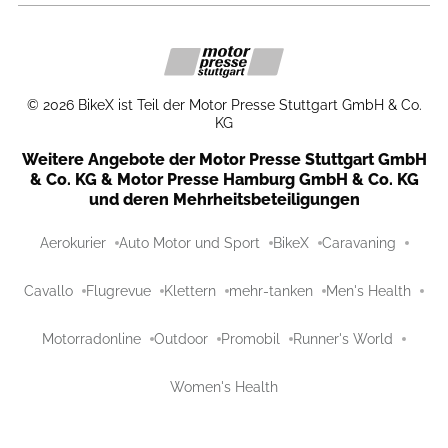
©
2026
BikeX ist Teil der Motor Presse Stuttgart GmbH & Co.
KG
Weitere Angebote der Motor Presse Stuttgart GmbH
& Co. KG & Motor Presse Hamburg GmbH & Co. KG
und deren Mehrheitsbeteiligungen
Aerokurier
Auto Motor und Sport
BikeX
Caravaning
Cavallo
Flugrevue
Klettern
mehr-tanken
Men's Health
Motorradonline
Outdoor
Promobil
Runner's World
Women's Health