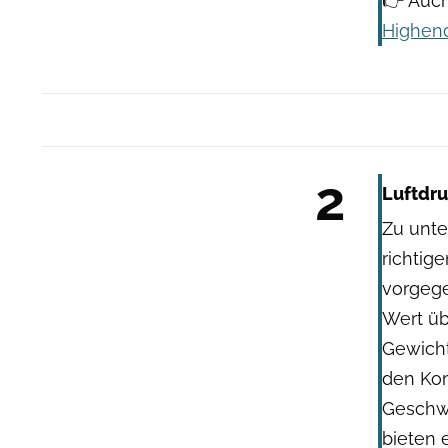
👉 Auch
Highend
2
Luftdru
Zu unte
richtig
vorgege
Wert üb
Gewicht
den Kom
Geschwi
bieten 