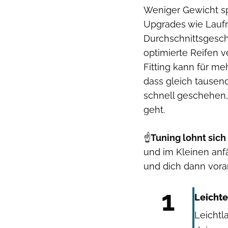
Weniger Gewicht sp
Upgrades wie Laufr
Durchschnittsgesc
optimierte Reifen v
Fitting kann für m
dass gleich tausen
schnell geschehen,
geht.
☝️
Tuning lohnt sich
und im Kleinen anf
und dich dann vorar
1
Leichte
Leichtl