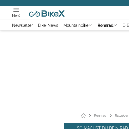
Menü
Newsletter
Bike-News
Mountainbike
Rennrad
E-B
Rennrad
Ratgeber
SO MACHST DU DEIN RAD 