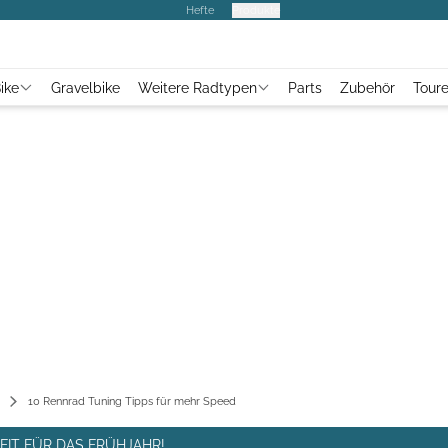
Hefte
Produkte
ike
Gravelbike
Weitere Radtypen
Parts
Zubehör
Tour
10 Rennrad Tuning Tipps für mehr Speed
FIT FÜR DAS FRÜHJAHR!