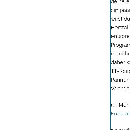
deine e
ein paa
wirst d
Herstel
entspre
Program
manchma
daher, 
TT-Reif
Pannens
Wichtig
👉 Mehr
Endura