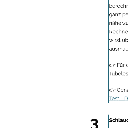
berechn
ganz pe
näherz
Rechner
wirst ü
ausmac
👉 Für 
Tubeles
👉 Gen
Test - 
3
Schlauc