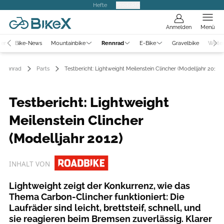
Hefte
Produkte
Anmelden
Menü
ter
Bike-News
Mountainbike
Rennrad
E-Bike
Gravelbike
Weite
Rennrad
Parts
Testbericht: Lightweight Meilenstein Clincher (Modelljahr 2012)
Testbericht: Lightweight
Meilenstein Clincher
(Modelljahr 2012)
INHALT VON
Lightweight zeigt der Konkurrenz, wie das
Thema Carbon-Clincher funktioniert: Die
Laufräder sind leicht, brettsteif, schnell, und
sie reagieren beim Bremsen zuverlässig. Klarer