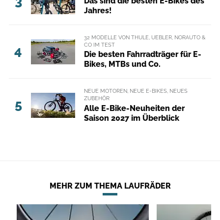
3
Das sind die besten E-Bikes des
Jahres!
32 MODELLE VON THULE, UEBLER, NORAUTO &
CO IM TEST
4
Die besten Fahrradträger für E-
Bikes, MTBs und Co.
NEUE MOTOREN, NEUE E-BIKES, NEUES
ZUBEHÖR
5
Alle E-Bike-Neuheiten der
Saison 2027 im Überblick
MEHR ZUM THEMA LAUFRÄDER