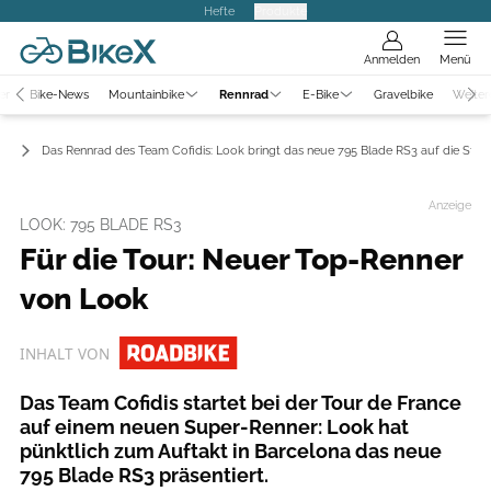
Hefte
Produkte
Anmelden
Menü
er
Bike-News
Mountainbike
Rennrad
E-Bike
Gravelbike
Weiter
ws
Das Rennrad des Team Cofidis: Look bringt das neue 795 Blade RS3 auf die Stra
Anzeige
LOOK: 795 BLADE RS3
Für die Tour: Neuer Top-Renner
von Look
INHALT VON
Das Team Cofidis startet bei der Tour de France
auf einem neuen Super-Renner: Look hat
pünktlich zum Auftakt in Barcelona das neue
795 Blade RS3 präsentiert.