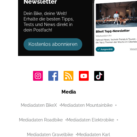
Newsletter
Dein Bike, deine Welt!
Erhalte die besten Tipps,
Tests und News direkt in
dein Postfach!
Kostenlos abonnieren
Media
Mediadaten BikeX
Mediadaten Mountainbike
Mediadaten Roadbike
Mediadaten Elektrobike
Mediadaten Gravelbike
Mediadaten Karl