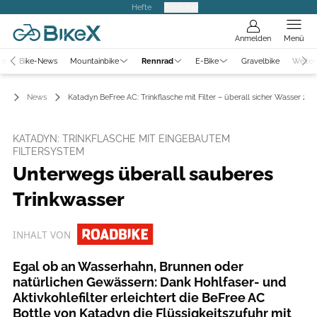
Hefte
Produkte
Anmelden
Menü
er
Bike-News
Mountainbike
Rennrad
E-Bike
Gravelbike
Weiter
ad
News
Katadyn BeFree AC: Trinkflasche mit Filter – überall sicher Wasser zap
KATADYN: TRINKFLASCHE MIT EINGEBAUTEM
FILTERSYSTEM
Unterwegs überall sauberes
Trinkwasser
INHALT VON
Egal ob an Wasserhahn, Brunnen oder
natürlichen Gewässern: Dank Hohlfaser- und
Aktivkohlefilter erleichtert die BeFree AC
Bottle von Katadyn die Flüssigkeitszufuhr mit