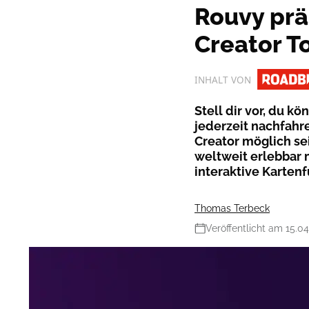
Rouvy prä
Creator T
INHALT VON
Stell dir vor, du k
jederzeit nachfahr
Creator möglich sei
weltweit erlebbar 
interaktive Kartenf
Thomas Terbeck
Veröffentlicht am 15.0