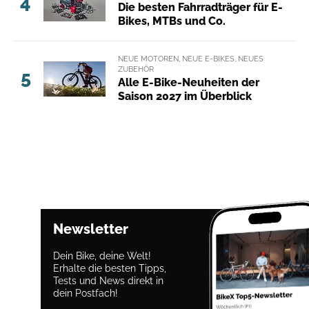
4
Die besten Fahrradträger für E-
Bikes, MTBs und Co.
NEUE MOTOREN, NEUE E-BIKES, NEUES
ZUBEHÖR
5
Alle E-Bike-Neuheiten der
Saison 2027 im Überblick
Newsletter
Dein Bike, deine Welt!
Erhalte die besten Tipps,
Tests und News direkt in
dein Postfach!