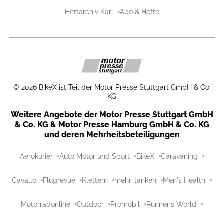
Heftarchiv Karl
Abo & Hefte
©
2026
BikeX ist Teil der Motor Presse Stuttgart GmbH & Co.
KG
Weitere Angebote der Motor Presse Stuttgart GmbH
& Co. KG & Motor Presse Hamburg GmbH & Co. KG
und deren Mehrheitsbeteiligungen
Aerokurier
Auto Motor und Sport
BikeX
Caravaning
Cavallo
Flugrevue
Klettern
mehr-tanken
Men's Health
Motorradonline
Outdoor
Promobil
Runner's World