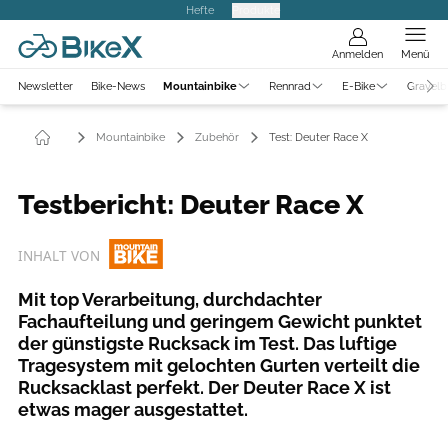
Hefte
Produkte
Anmelden
Menü
Newsletter
Bike-News
Mountainbike
Rennrad
E-Bike
Gravelb
Mountainbike
Zubehör
Test: Deuter Race X
Testbericht: Deuter Race X
INHALT VON
Mit top Verarbeitung, durchdachter
Fachaufteilung und geringem Gewicht punktet
der günstigste Rucksack im Test. Das luftige
Tragesystem mit gelochten Gurten verteilt die
Rucksacklast perfekt. Der Deuter Race X ist
etwas mager ausgestattet.