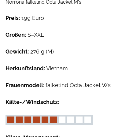
Norrona falketind Octa Jacket M's
Preis:
199 Euro
Größen:
S–XXL
Gewicht:
276 g (M)
Herkunftsland:
Vietnam
Frauenmodell:
falketind Octa Jacket W’s
Kälte-/Windschutz: