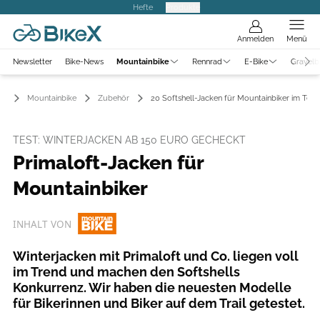
Hefte
Produkte
Anmelden
Menü
Newsletter
Bike-News
Mountainbike
Rennrad
E-Bike
Gravelb
Mountainbike
Zubehör
20 Softshell-Jacken für Mountainbiker im Test
TEST: WINTERJACKEN AB 150 EURO GECHECKT
Primaloft-Jacken für
Mountainbiker
INHALT VON
Winterjacken mit Primaloft und Co. liegen voll
im Trend und machen den Softshells
Konkurrenz. Wir haben die neuesten Modelle
für Bikerinnen und Biker auf dem Trail getestet.