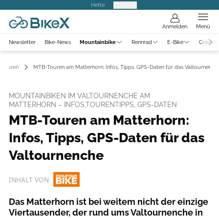
Hefte
Produkte
Anmelden
Menü
Newsletter
Bike-News
Mountainbike
Rennrad
E-Bike
Gravelb
Touren
MTB-Touren am Matterhorn: Infos, Tipps, GPS-Daten für das Valtournench
MOUNTAINBIKEN IM VALTOURNENCHE AM
MATTERHORN – INFOS,TOURENTIPPS, GPS-DATEN
MTB-Touren am Matterhorn:
Infos, Tipps, GPS-Daten für das
Valtournenche
INHALT VON
Das Matterhorn ist bei weitem nicht der einzige
Viertausender, der rund ums Valtournenche in