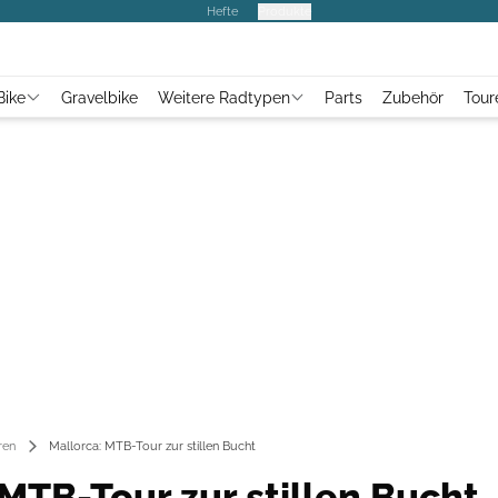
Hefte
Produkte
Bike
Gravelbike
Weitere Radtypen
Parts
Zubehör
Tour
ren
Mallorca: MTB-Tour zur stillen Bucht
MTB-Tour zur stillen Bucht