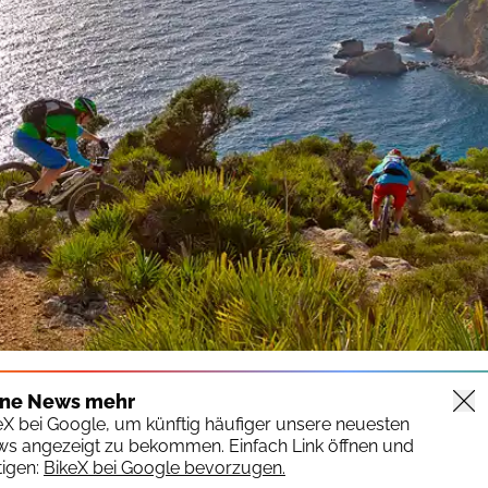
ine News mehr
keX bei Google, um künftig häufiger unsere neuesten
ws angezeigt zu bekommen. Einfach Link öffnen und
igen:
BikeX bei Google bevorzugen.