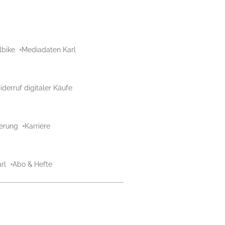
lbike
Mediadaten Karl
derruf digitaler Käufe
aerung
Karriere
rl
Abo & Hefte