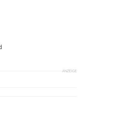
d
ANZEIGE
E