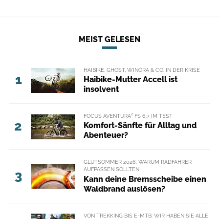
MEIST GELESEN
HAIBIKE, GHOST, WINORA & CO. IN DER KRISE
1
Haibike-Mutter Accell ist
insolvent
FOCUS AVENTURA² FS 6.7 IM TEST
2
Komfort-Sänfte für Alltag und
Abenteuer?
GLUTSOMMER 2026: WARUM RADFAHRER
AUFPASSEN SOLLTEN
3
Kann deine Bremsscheibe einen
Waldbrand auslösen?
VON TREKKING BIS E-MTB: WIR HABEN SIE ALLE!