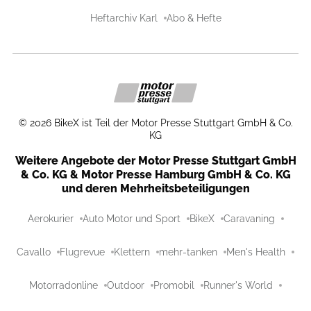
Heftarchiv Karl
Abo & Hefte
©
2026
BikeX ist Teil der Motor Presse Stuttgart GmbH & Co.
KG
Weitere Angebote der Motor Presse Stuttgart GmbH
& Co. KG & Motor Presse Hamburg GmbH & Co. KG
und deren Mehrheitsbeteiligungen
Aerokurier
Auto Motor und Sport
BikeX
Caravaning
Cavallo
Flugrevue
Klettern
mehr-tanken
Men's Health
Motorradonline
Outdoor
Promobil
Runner's World