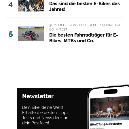
4
Das sind die besten E-Bikes des
Jahres!
32 MODELLE VON THULE, UEBLER, NORAUTO &
CO IM TEST
5
Die besten Fahrradträger für E-
Bikes, MTBs und Co.
Newsletter
Dein Bike, deine Welt!
Erhalte die besten Tipps,
Tests und News direkt in
dein Postfach!