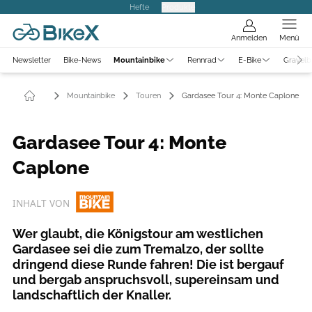
Hefte
Produkte
Anmelden
Menü
Newsletter
Bike-News
Mountainbike
Rennrad
E-Bike
Gravelb
Mountainbike
Touren
Gardasee Tour 4: Monte Caplone
Gardasee Tour 4: Monte
Caplone
INHALT VON
Wer glaubt, die Königstour am westlichen
Gardasee sei die zum Tremalzo, der sollte
dringend diese Runde fahren! Die ist bergauf
und bergab anspruchsvoll, supereinsam und
landschaftlich der Knaller.