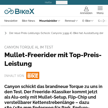
Hefte
Produkte
Anmelden
Menü
Newsletter
Bike-News
Mountainbike
Rennrad
E-Bike
Gravelb
ts
Der neue Preis-Leistungs-Schock: Canyons 3.999-€-Bike hat Ausstattung der 8
CANYON TORQUE AL IM TEST
Mullet-Freerider mit Top-Preis-
Leistung
INHALT VON
Canyon schickt das brandneue Torque zu uns in
den Test. Der Freeride-Klassiker kommt jetzt
als Alu-only mit Mullet-Setup, Flip-Chip und
verstellbarer Kettenstrebenlänge – dazu
180/180 mm Federweg für Park, Enduro-