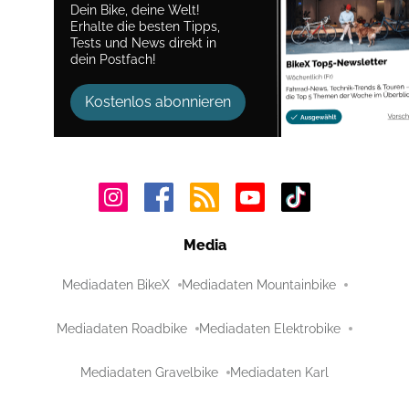
Dein Bike, deine Welt!
Erhalte die besten Tipps,
Tests und News direkt in
dein Postfach!
Kostenlos abonnieren
Media
Mediadaten BikeX
Mediadaten Mountainbike
Mediadaten Roadbike
Mediadaten Elektrobike
Mediadaten Gravelbike
Mediadaten Karl