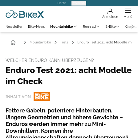
Hefte
Produkte
Anmelden
Menü
Newsletter
Bike-News
Mountainbike
Rennrad
E-Bike
Gravelb
Mountainbike
Tests
Enduro Test 2021: acht Modelle im Ch
WELCHER ENDURO KANN ÜBERZEUGEN?
Enduro Test 2021: acht Modelle
im Check
INHALT VON
Fettere Gabeln, potentere Hinterbauten,
längere Geometrien und höhere Gewichte –
Enduros werden immer mehr zu Mini-
Downhillern. Können ihre
Allroundeigenschaften dennoch überzeugen?