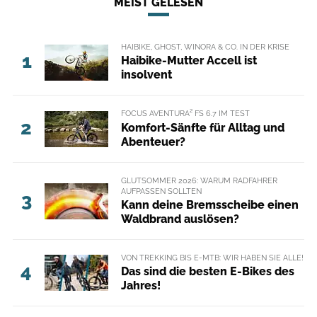
MEIST GELESEN
HAIBIKE, GHOST, WINORA & CO. IN DER KRISE
1
Haibike-Mutter Accell ist
insolvent
FOCUS AVENTURA² FS 6.7 IM TEST
2
Komfort-Sänfte für Alltag und
Abenteuer?
GLUTSOMMER 2026: WARUM RADFAHRER
AUFPASSEN SOLLTEN
3
Kann deine Bremsscheibe einen
Waldbrand auslösen?
VON TREKKING BIS E-MTB: WIR HABEN SIE ALLE!
4
Das sind die besten E-Bikes des
Jahres!