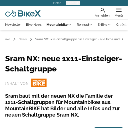
Hefte
Produkte
Anmelden
Menü
Newsletter
Bike-News
Mountainbike
Rennrad
E-Bike
Gravelb
ainbike
News
Sram NX: 1x11-Schaltgruppe für Einsteiger - alle Infos und Bilde
Sram NX: neue 1x11-Einsteiger-
Schaltgruppe
INHALT VON
Sram baut mit der neuen NX die Familie der
1x11-Schaltgruppen für Mountainbikes aus.
MountainBIKE hat Bilder und alle Infos und zur
neuen Schaltgruppe Sram NX.