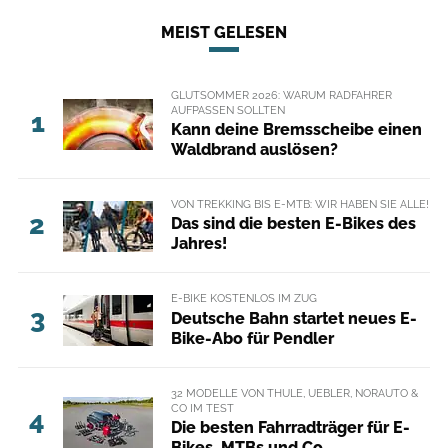
MEIST GELESEN
GLUTSOMMER 2026: WARUM RADFAHRER
AUFPASSEN SOLLTEN
1
Kann deine Bremsscheibe einen
Waldbrand auslösen?
VON TREKKING BIS E-MTB: WIR HABEN SIE ALLE!
2
Das sind die besten E-Bikes des
Jahres!
E-BIKE KOSTENLOS IM ZUG
3
Deutsche Bahn startet neues E-
Bike-Abo für Pendler
32 MODELLE VON THULE, UEBLER, NORAUTO &
CO IM TEST
4
Die besten Fahrradträger für E-
Bikes, MTBs und Co.