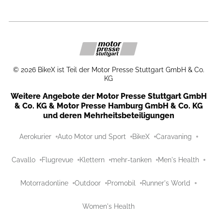
©
2026
BikeX ist Teil der Motor Presse Stuttgart GmbH & Co.
KG
Weitere Angebote der Motor Presse Stuttgart GmbH
& Co. KG & Motor Presse Hamburg GmbH & Co. KG
und deren Mehrheitsbeteiligungen
Aerokurier
Auto Motor und Sport
BikeX
Caravaning
Cavallo
Flugrevue
Klettern
mehr-tanken
Men's Health
Motorradonline
Outdoor
Promobil
Runner's World
Women's Health