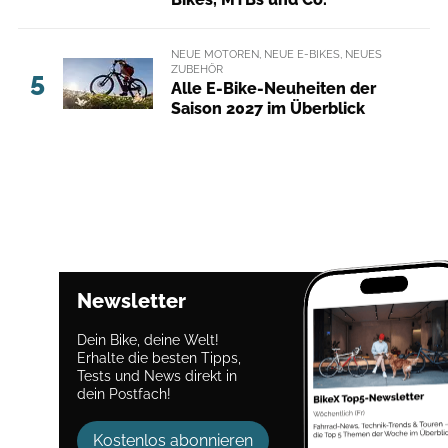
NEUE MOTOREN, NEUE E-BIKES, NEUES
ZUBEHÖR
5
Alle E-Bike-Neuheiten der
Saison 2027 im Überblick
Newsletter
Dein Bike, deine Welt!
Erhalte die besten Tipps,
Tests und News direkt in
dein Postfach!
Kostenlos abonnieren