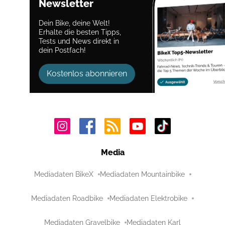
Newsletter
Dein Bike, deine Welt!
Erhalte die besten Tipps,
Tests und News direkt in
dein Postfach!
Kostenlos abonnieren
Media
Mediadaten BikeX
Mediadaten Mountainbike
Mediadaten Roadbike
Mediadaten Elektrobike
Mediadaten Gravelbike
Mediadaten Karl