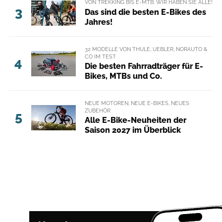
VON TREKKING BIS E-MTB: WIR HABEN SIE ALLE!
3
Das sind die besten E-Bikes des
Jahres!
32 MODELLE VON THULE, UEBLER, NORAUTO &
CO IM TEST
4
Die besten Fahrradträger für E-
Bikes, MTBs und Co.
NEUE MOTOREN, NEUE E-BIKES, NEUES
ZUBEHÖR
5
Alle E-Bike-Neuheiten der
Saison 2027 im Überblick