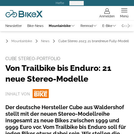
Hefte
Produkte
Anmelden
Menü
Newsletter
Bike-News
Mountainbike
Rennrad
E-Bike
Gravelb
Mountainbike
News
Cube Stereo 2023: 21 brandneue Fully-Modelle
CUBE STEREO-PORTFOLIO
Von Trailbike bis Enduro: 21
neue Stereo-Modelle
INHALT VON
Der deutsche Hersteller Cube aus Waldershof
stellt mit der neuen Stereo-Modellreihe
insgesamt 21 neue Bikes zwischen 1999 und
9999 Euro vor. Vom Trailbike bis Enduro soll für
jeden Biker etwas dabei sein. Wir stellen die