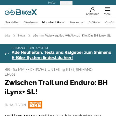
Hefte
Produkte
Anmelden
Menü
Newsletter
Bike-News
Mountainbike
Rennrad
E-Bike
Gravelb
ainbike
News
160 mm Federweg, 810 Wh Akku, 19 Kilo: Das BH iLynx+ SL!
SHIMANO E-BIKE-SYSTEM
Alle Neuheiten, Tests und Ratgeber zum Shimano
E-Bike-System findest du hier!
BIS 160 MM FEDERWEG, UNTER 19 KILO, SHIMANO
EP801
Zwischen Trail und Enduro: BH
iLynx+ SL!
INHALT VON