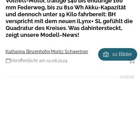
Vollfett-Motor, trailige 140 bis endurige 160
mm Federweg, bis zu 810 Wh Akku-Kapazität
und dennoch unter 19 Kilo fahrbereit: BH
verspricht mit dem neuen iLynx+ SL gefühlt die
Quadratur des Kreises. Was dahintersteckt,
zeigt unsere Modell-News!
Katharina Binzenhöfer
,
Moritz Schwertner
10 Bilder
Veröffentlicht am 11.06.2024
Foto: BH Bikes
ANZEIGE