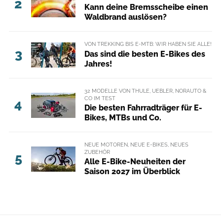
2
Kann deine Bremsscheibe einen
Waldbrand auslösen?
VON TREKKING BIS E-MTB: WIR HABEN SIE ALLE!
3
Das sind die besten E-Bikes des
Jahres!
32 MODELLE VON THULE, UEBLER, NORAUTO &
CO IM TEST
4
Die besten Fahrradträger für E-
Bikes, MTBs und Co.
NEUE MOTOREN, NEUE E-BIKES, NEUES
ZUBEHÖR
5
Alle E-Bike-Neuheiten der
Saison 2027 im Überblick