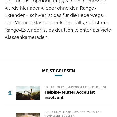
gibt für das Topmodell 19,5 Kilo an, gemessen
wurde hier aber wieder ohne den Range-
Extender – schwer ist das für die Federwegs-
und Motorenklasse aber keinesfalls, selbst mit
Range-Extender ist es deutlich leichter, als viele
Klassenkameraden.
MEIST GELESEN
HAIBIKE, GHOST, WINORA & CO. IN DER KRISE
1
Haibike-Mutter Accell ist
insolvent
GLUTSOMMER 2026: WARUM RADFAHRER
AUFPASSEN SOLLTEN