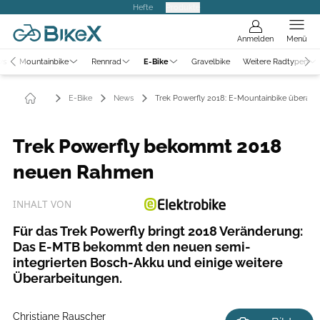
Hefte
Produkte
Anmelden
Menü
ws
Mountainbike
Rennrad
E-Bike
Gravelbike
Weitere Radtypen
E-Bike
News
Trek Powerfly 2018: E-Mountainbike überarbe
Trek Powerfly bekommt 2018
neuen Rahmen
INHALT VON
Für das Trek Powerfly bringt 2018 Veränderung:
Das E-MTB bekommt den neuen semi-
integrierten Bosch-Akku und einige weitere
Überarbeitungen.
Christiane Rauscher