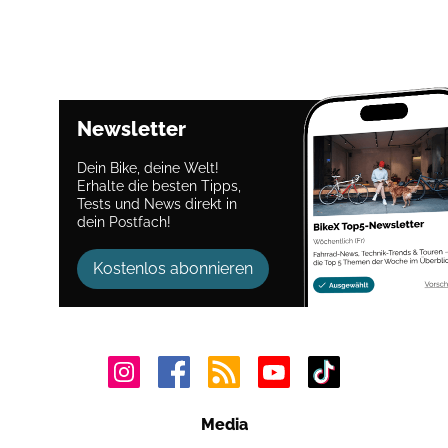
Newsletter
Dein Bike, deine Welt!
Erhalte die besten Tipps,
Tests und News direkt in
dein Postfach!
Kostenlos abonnieren
Media