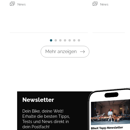
News
News
Mehr anzeigen
Newsletter
Dein Bike, deine Welt!
Erhalte die besten Tipps,
Tests und News direkt in
dein Postfach!