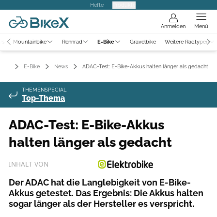
Hefte
Produkte
Anmelden
Menü
ws
Mountainbike
Rennrad
E-Bike
Gravelbike
Weitere Radtypen
E-Bike
News
ADAC-Test: E-Bike-Akkus halten länger als gedacht
THEMENSPECIAL
Top-Thema
ADAC-Test: E-Bike-Akkus
halten länger als gedacht
INHALT VON
Der ADAC hat die Langlebigkeit von E-Bike-
Akkus getestet. Das Ergebnis: Die Akkus halten
sogar länger als der Hersteller es verspricht.