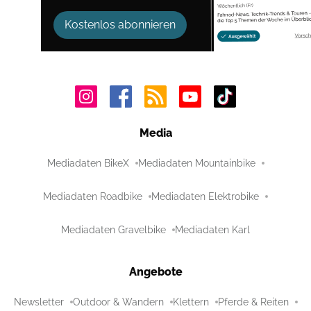
Kostenlos abonnieren
Media
Mediadaten BikeX
Mediadaten Mountainbike
Mediadaten Roadbike
Mediadaten Elektrobike
Mediadaten Gravelbike
Mediadaten Karl
Angebote
Newsletter
Outdoor & Wandern
Klettern
Pferde & Reiten